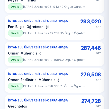
Peyzaj Mimarlığı
SAY
Devlet
İSTANBUL
·
Lisans
·
281.943
·
40
·
Örgün Öğretim
293,020
İSTANBUL ÜNİVERSİTESİ-CERRAHPAŞA
Fen Bilgisi Öğretmenliği
SAY
Devlet
İSTANBUL
·
Lisans
·
289.264
·
35
·
Örgün Öğretim
287,446
İSTANBUL ÜNİVERSİTESİ-CERRAHPAŞA
Orman Mühendisliği
SAY
Devlet
İSTANBUL
·
Lisans
·
310.498
·
60
·
Örgün Öğretim
276,508
İSTANBUL ÜNİVERSİTESİ-CERRAHPAŞA
Orman Endüstrisi Mühendisliği
SAY
Devlet
İSTANBUL
·
Lisans
·
358.665
·
75
·
Örgün Öğretim
274,728
İSTANBUL ÜNİVERSİTESİ-CERRAHPAŞA
Gerontoloji
SAY