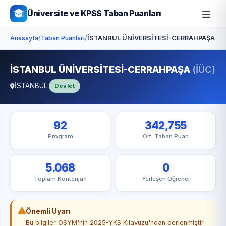
Üniversite ve KPSS Taban Puanları
Anasayfa
/
Taban Puanları
/
İSTANBUL ÜNİVERSİTESİ-CERRAHPAŞA
İSTANBUL ÜNİVERSİTESİ-CERRAHPAŞA
(İÜC)
İSTANBUL
·
Devlet
92
342,755
Program
Ort. Taban Puan
5.068
0
Toplam Kontenjan
Yerleşen Öğrenci
Önemli Uyarı
Bu bilgiler ÖSYM'nin 2025-YKS Kılavuzu'ndan derlenmiştir.