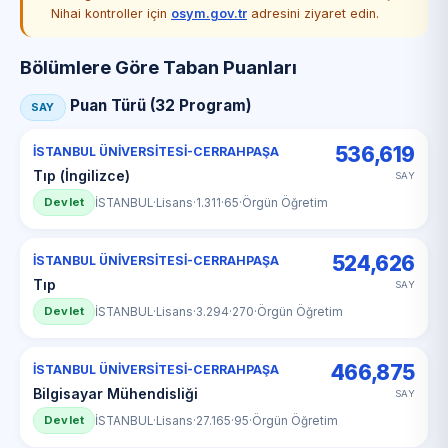
Nihai kontroller için
osym.gov.tr
adresini ziyaret edin.
Bölümlere Göre Taban Puanları
Puan Türü (32 Program)
SAY
536,619
İSTANBUL ÜNİVERSİTESİ-CERRAHPAŞA
Tıp (İngilizce)
SAY
Devlet
İSTANBUL
·
Lisans
·
1.311
·
65
·
Örgün Öğretim
524,626
İSTANBUL ÜNİVERSİTESİ-CERRAHPAŞA
Tıp
SAY
Devlet
İSTANBUL
·
Lisans
·
3.294
·
270
·
Örgün Öğretim
466,875
İSTANBUL ÜNİVERSİTESİ-CERRAHPAŞA
Bilgisayar Mühendisliği
SAY
Devlet
İSTANBUL
·
Lisans
·
27.165
·
95
·
Örgün Öğretim