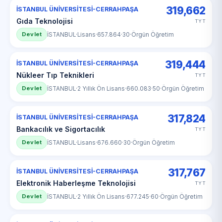
319,662
İSTANBUL ÜNİVERSİTESİ-CERRAHPAŞA
Gıda Teknolojisi
TYT
Devlet
İSTANBUL
·
Lisans
·
657.864
·
30
·
Örgün Öğretim
319,444
İSTANBUL ÜNİVERSİTESİ-CERRAHPAŞA
Nükleer Tıp Teknikleri
TYT
Devlet
İSTANBUL
·
2 Yıllık Ön Lisans
·
660.083
·
50
·
Örgün Öğretim
317,824
İSTANBUL ÜNİVERSİTESİ-CERRAHPAŞA
Bankacılık ve Sigortacılık
TYT
Devlet
İSTANBUL
·
Lisans
·
676.660
·
30
·
Örgün Öğretim
317,767
İSTANBUL ÜNİVERSİTESİ-CERRAHPAŞA
Elektronik Haberleşme Teknolojisi
TYT
Devlet
İSTANBUL
·
2 Yıllık Ön Lisans
·
677.245
·
60
·
Örgün Öğretim