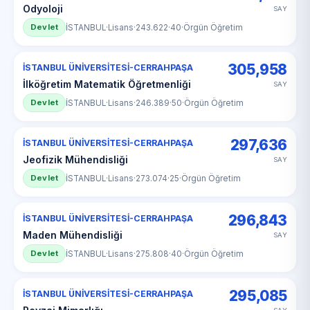
Odyoloji
SAY
Devlet
İSTANBUL
·
Lisans
·
243.622
·
40
·
Örgün Öğretim
305,958
İSTANBUL ÜNİVERSİTESİ-CERRAHPAŞA
İlköğretim Matematik Öğretmenliği
SAY
Devlet
İSTANBUL
·
Lisans
·
246.389
·
50
·
Örgün Öğretim
297,636
İSTANBUL ÜNİVERSİTESİ-CERRAHPAŞA
Jeofizik Mühendisliği
SAY
Devlet
İSTANBUL
·
Lisans
·
273.074
·
25
·
Örgün Öğretim
296,843
İSTANBUL ÜNİVERSİTESİ-CERRAHPAŞA
Maden Mühendisliği
SAY
Devlet
İSTANBUL
·
Lisans
·
275.808
·
40
·
Örgün Öğretim
295,085
İSTANBUL ÜNİVERSİTESİ-CERRAHPAŞA