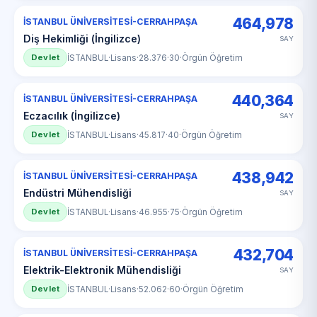
464,978
İSTANBUL ÜNİVERSİTESİ-CERRAHPAŞA
Diş Hekimliği (İngilizce)
SAY
Devlet
İSTANBUL
·
Lisans
·
28.376
·
30
·
Örgün Öğretim
440,364
İSTANBUL ÜNİVERSİTESİ-CERRAHPAŞA
Eczacılık (İngilizce)
SAY
Devlet
İSTANBUL
·
Lisans
·
45.817
·
40
·
Örgün Öğretim
438,942
İSTANBUL ÜNİVERSİTESİ-CERRAHPAŞA
Endüstri Mühendisliği
SAY
Devlet
İSTANBUL
·
Lisans
·
46.955
·
75
·
Örgün Öğretim
432,704
İSTANBUL ÜNİVERSİTESİ-CERRAHPAŞA
Elektrik-Elektronik Mühendisliği
SAY
Devlet
İSTANBUL
·
Lisans
·
52.062
·
60
·
Örgün Öğretim