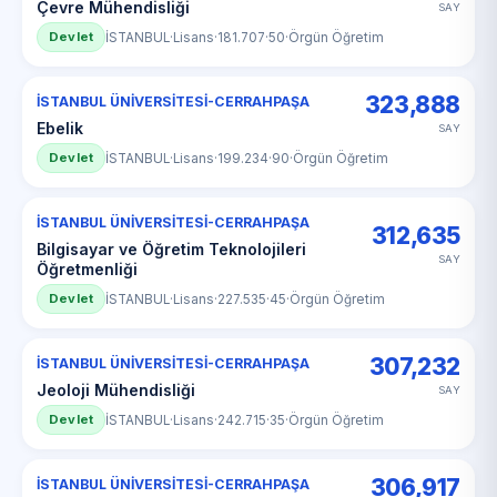
Çevre Mühendisliği
SAY
Devlet
İSTANBUL
·
Lisans
·
181.707
·
50
·
Örgün Öğretim
323,888
İSTANBUL ÜNİVERSİTESİ-CERRAHPAŞA
Ebelik
SAY
Devlet
İSTANBUL
·
Lisans
·
199.234
·
90
·
Örgün Öğretim
İSTANBUL ÜNİVERSİTESİ-CERRAHPAŞA
312,635
Bilgisayar ve Öğretim Teknolojileri
SAY
Öğretmenliği
Devlet
İSTANBUL
·
Lisans
·
227.535
·
45
·
Örgün Öğretim
307,232
İSTANBUL ÜNİVERSİTESİ-CERRAHPAŞA
Jeoloji Mühendisliği
SAY
Devlet
İSTANBUL
·
Lisans
·
242.715
·
35
·
Örgün Öğretim
306,917
İSTANBUL ÜNİVERSİTESİ-CERRAHPAŞA