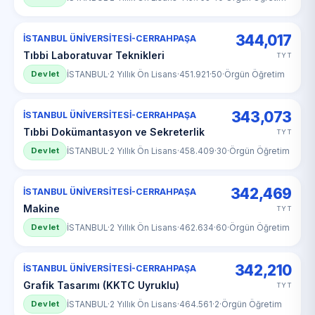
344,017
İSTANBUL ÜNİVERSİTESİ-CERRAHPAŞA
Tıbbi Laboratuvar Teknikleri
TYT
Devlet
İSTANBUL
·
2 Yıllık Ön Lisans
·
451.921
·
50
·
Örgün Öğretim
343,073
İSTANBUL ÜNİVERSİTESİ-CERRAHPAŞA
Tıbbi Dokümantasyon ve Sekreterlik
TYT
Devlet
İSTANBUL
·
2 Yıllık Ön Lisans
·
458.409
·
30
·
Örgün Öğretim
342,469
İSTANBUL ÜNİVERSİTESİ-CERRAHPAŞA
Makine
TYT
Devlet
İSTANBUL
·
2 Yıllık Ön Lisans
·
462.634
·
60
·
Örgün Öğretim
342,210
İSTANBUL ÜNİVERSİTESİ-CERRAHPAŞA
Grafik Tasarımı (KKTC Uyruklu)
TYT
Devlet
İSTANBUL
·
2 Yıllık Ön Lisans
·
464.561
·
2
·
Örgün Öğretim