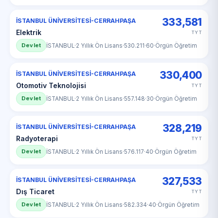
333,581
İSTANBUL ÜNİVERSİTESİ-CERRAHPAŞA
Elektrik
TYT
Devlet
İSTANBUL
·
2 Yıllık Ön Lisans
·
530.211
·
60
·
Örgün Öğretim
330,400
İSTANBUL ÜNİVERSİTESİ-CERRAHPAŞA
Otomotiv Teknolojisi
TYT
Devlet
İSTANBUL
·
2 Yıllık Ön Lisans
·
557.148
·
30
·
Örgün Öğretim
328,219
İSTANBUL ÜNİVERSİTESİ-CERRAHPAŞA
Radyoterapi
TYT
Devlet
İSTANBUL
·
2 Yıllık Ön Lisans
·
576.117
·
40
·
Örgün Öğretim
327,533
İSTANBUL ÜNİVERSİTESİ-CERRAHPAŞA
Dış Ticaret
TYT
Devlet
İSTANBUL
·
2 Yıllık Ön Lisans
·
582.334
·
40
·
Örgün Öğretim