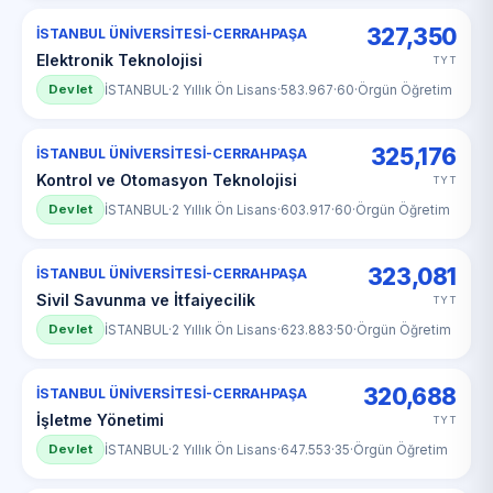
327,350
İSTANBUL ÜNİVERSİTESİ-CERRAHPAŞA
Elektronik Teknolojisi
TYT
Devlet
İSTANBUL
·
2 Yıllık Ön Lisans
·
583.967
·
60
·
Örgün Öğretim
325,176
İSTANBUL ÜNİVERSİTESİ-CERRAHPAŞA
Kontrol ve Otomasyon Teknolojisi
TYT
Devlet
İSTANBUL
·
2 Yıllık Ön Lisans
·
603.917
·
60
·
Örgün Öğretim
323,081
İSTANBUL ÜNİVERSİTESİ-CERRAHPAŞA
Sivil Savunma ve İtfaiyecilik
TYT
Devlet
İSTANBUL
·
2 Yıllık Ön Lisans
·
623.883
·
50
·
Örgün Öğretim
320,688
İSTANBUL ÜNİVERSİTESİ-CERRAHPAŞA
İşletme Yönetimi
TYT
Devlet
İSTANBUL
·
2 Yıllık Ön Lisans
·
647.553
·
35
·
Örgün Öğretim