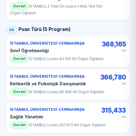
Devlet
İSTANBUL
·
2 Yıllık Ön Lisans
·
1.668.764
·
100
·
Örgün Öğretim
Puan Türü (5 Program)
EA
368,165
İSTANBUL ÜNİVERSİTESİ-CERRAHPAŞA
Sınıf Öğretmenliği
EA
Devlet
İSTANBUL
·
Lisans
·
83.108
·
50
·
Örgün Öğretim
366,780
İSTANBUL ÜNİVERSİTESİ-CERRAHPAŞA
Rehberlik ve Psikolojik Danışmanlık
EA
Devlet
İSTANBUL
·
Lisans
·
85.955
·
40
·
Örgün Öğretim
315,433
İSTANBUL ÜNİVERSİTESİ-CERRAHPAŞA
Sağlık Yönetimi
EA
Devlet
İSTANBUL
·
Lisans
·
257.972
·
60
·
Örgün Öğretim