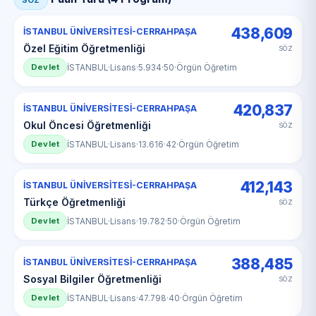
SÖZ
438,609
İSTANBUL ÜNİVERSİTESİ-CERRAHPAŞA
Özel Eğitim Öğretmenliği
SÖZ
Devlet
İSTANBUL
·
Lisans
·
5.934
·
50
·
Örgün Öğretim
420,837
İSTANBUL ÜNİVERSİTESİ-CERRAHPAŞA
Okul Öncesi Öğretmenliği
SÖZ
Devlet
İSTANBUL
·
Lisans
·
13.616
·
42
·
Örgün Öğretim
412,143
İSTANBUL ÜNİVERSİTESİ-CERRAHPAŞA
Türkçe Öğretmenliği
SÖZ
Devlet
İSTANBUL
·
Lisans
·
19.782
·
50
·
Örgün Öğretim
388,485
İSTANBUL ÜNİVERSİTESİ-CERRAHPAŞA
Sosyal Bilgiler Öğretmenliği
SÖZ
Devlet
İSTANBUL
·
Lisans
·
47.798
·
40
·
Örgün Öğretim