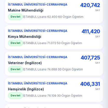
420,742
İSTANBUL ÜNİVERSİTESİ-CERRAHPAŞA
Makine Mühendisliği
SAY
Devlet
İSTANBUL
·
Lisans
·
62.400
·
60
·
Örgün Öğretim
411,420
İSTANBUL ÜNİVERSİTESİ-CERRAHPAŞA
Kimya Mühendisliği
SAY
Devlet
İSTANBUL
·
Lisans
·
71.072
·
50
·
Örgün Öğretim
407,725
İSTANBUL ÜNİVERSİTESİ-CERRAHPAŞA
Veteriner (İngilizce)
SAY
Devlet
İSTANBUL
·
Lisans
·
74.688
·
30
·
Örgün Öğretim
406,331
İSTANBUL ÜNİVERSİTESİ-CERRAHPAŞA
Hemşirelik (İngilizce)
SAY
Devlet
İSTANBUL
·
Lisans
·
76.108
·
30
·
Örgün Öğretim