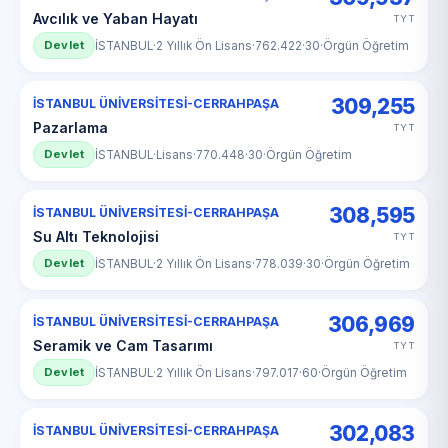
Avcılık ve Yaban Hayatı
TYT
Devlet
İSTANBUL
·
2 Yıllık Ön Lisans
·
762.422
·
30
·
Örgün Öğretim
309,255
İSTANBUL ÜNİVERSİTESİ-CERRAHPAŞA
Pazarlama
TYT
Devlet
İSTANBUL
·
Lisans
·
770.448
·
30
·
Örgün Öğretim
308,595
İSTANBUL ÜNİVERSİTESİ-CERRAHPAŞA
Su Altı Teknolojisi
TYT
Devlet
İSTANBUL
·
2 Yıllık Ön Lisans
·
778.039
·
30
·
Örgün Öğretim
306,969
İSTANBUL ÜNİVERSİTESİ-CERRAHPAŞA
Seramik ve Cam Tasarımı
TYT
Devlet
İSTANBUL
·
2 Yıllık Ön Lisans
·
797.017
·
60
·
Örgün Öğretim
302,083
İSTANBUL ÜNİVERSİTESİ-CERRAHPAŞA