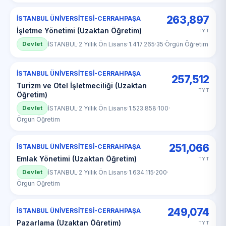
263,897
İSTANBUL ÜNİVERSİTESİ-CERRAHPAŞA
İşletme Yönetimi (Uzaktan Öğretim)
TYT
Devlet
İSTANBUL
·
2 Yıllık Ön Lisans
·
1.417.265
·
35
·
Örgün Öğretim
İSTANBUL ÜNİVERSİTESİ-CERRAHPAŞA
257,512
Turizm ve Otel İşletmeciliği (Uzaktan
TYT
Öğretim)
Devlet
İSTANBUL
·
2 Yıllık Ön Lisans
·
1.523.858
·
100
·
Örgün Öğretim
251,066
İSTANBUL ÜNİVERSİTESİ-CERRAHPAŞA
Emlak Yönetimi (Uzaktan Öğretim)
TYT
Devlet
İSTANBUL
·
2 Yıllık Ön Lisans
·
1.634.115
·
200
·
Örgün Öğretim
249,074
İSTANBUL ÜNİVERSİTESİ-CERRAHPAŞA
Pazarlama (Uzaktan Öğretim)
TYT