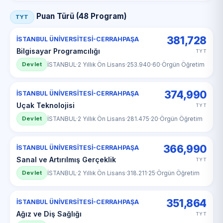
Puan Türü (48 Program)
TYT
381,728
İSTANBUL ÜNİVERSİTESİ-CERRAHPAŞA
Bilgisayar Programcılığı
TYT
Devlet
İSTANBUL
·
2 Yıllık Ön Lisans
·
253.940
·
60
·
Örgün Öğretim
374,990
İSTANBUL ÜNİVERSİTESİ-CERRAHPAŞA
Uçak Teknolojisi
TYT
Devlet
İSTANBUL
·
2 Yıllık Ön Lisans
·
281.475
·
20
·
Örgün Öğretim
366,990
İSTANBUL ÜNİVERSİTESİ-CERRAHPAŞA
Sanal ve Artırılmış Gerçeklik
TYT
Devlet
İSTANBUL
·
2 Yıllık Ön Lisans
·
318.211
·
25
·
Örgün Öğretim
351,864
İSTANBUL ÜNİVERSİTESİ-CERRAHPAŞA
Ağız ve Diş Sağlığı
TYT