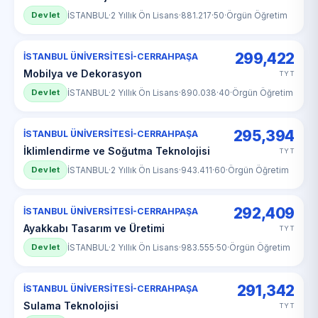
Devlet
İSTANBUL
·
2 Yıllık Ön Lisans
·
881.217
·
50
·
Örgün Öğretim
299,422
İSTANBUL ÜNİVERSİTESİ-CERRAHPAŞA
Mobilya ve Dekorasyon
TYT
Devlet
İSTANBUL
·
2 Yıllık Ön Lisans
·
890.038
·
40
·
Örgün Öğretim
295,394
İSTANBUL ÜNİVERSİTESİ-CERRAHPAŞA
İklimlendirme ve Soğutma Teknolojisi
TYT
Devlet
İSTANBUL
·
2 Yıllık Ön Lisans
·
943.411
·
60
·
Örgün Öğretim
292,409
İSTANBUL ÜNİVERSİTESİ-CERRAHPAŞA
Ayakkabı Tasarım ve Üretimi
TYT
Devlet
İSTANBUL
·
2 Yıllık Ön Lisans
·
983.555
·
50
·
Örgün Öğretim
291,342
İSTANBUL ÜNİVERSİTESİ-CERRAHPAŞA
Sulama Teknolojisi
TYT