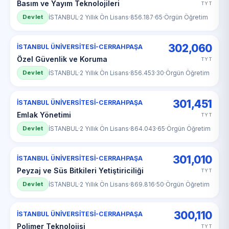
Basım ve Yayım Teknolojileri
TYT
Devlet
İSTANBUL
·
2 Yıllık Ön Lisans
·
856.187
·
65
·
Örgün Öğretim
302,060
İSTANBUL ÜNİVERSİTESİ-CERRAHPAŞA
Özel Güvenlik ve Koruma
TYT
Devlet
İSTANBUL
·
2 Yıllık Ön Lisans
·
856.453
·
30
·
Örgün Öğretim
301,451
İSTANBUL ÜNİVERSİTESİ-CERRAHPAŞA
Emlak Yönetimi
TYT
Devlet
İSTANBUL
·
2 Yıllık Ön Lisans
·
864.043
·
65
·
Örgün Öğretim
301,010
İSTANBUL ÜNİVERSİTESİ-CERRAHPAŞA
Peyzaj ve Süs Bitkileri Yetiştiriciliği
TYT
Devlet
İSTANBUL
·
2 Yıllık Ön Lisans
·
869.816
·
50
·
Örgün Öğretim
300,110
İSTANBUL ÜNİVERSİTESİ-CERRAHPAŞA
Polimer Teknolojisi
TYT