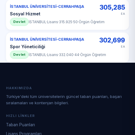
305,285
İSTANBUL ÜNİVERSİTESİ-CERRAHPAŞA
Sosyal Hizmet
EA
Devlet
İSTANBUL
·
Lisans
·
315.925
·
50
·
Örgün Öğretim
302,699
İSTANBUL ÜNİVERSİTESİ-CERRAHPAŞA
Spor Yöneticiliği
EA
Devlet
İSTANBUL
·
Lisans
·
332.040
·
44
·
Örgün Öğretim
HAKKIMIZDA
Türkiye'deki tüm üniversitelerin güncel taban puanları, başarı
sıralamaları ve kontenjan bilgileri.
HIZLI LINKLER
Taban Puanları
Lisans Programları