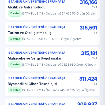
316,166
İSTANBUL ÜNİVERSİTESİ-CERRAHPAŞA
Atçılık ve Antrenörlüğü
TYT
Devlet
İSTANBUL
·
2 Yıllık Ön Lisans
·
694.036
·
50
·
Örgün Öğretim
315,591
İSTANBUL ÜNİVERSİTESİ-CERRAHPAŞA
Turizm ve Otel İşletmeciliği
TYT
Devlet
İSTANBUL
·
Lisans
·
700.173
·
30
·
Örgün Öğretim
315,181
İSTANBUL ÜNİVERSİTESİ-CERRAHPAŞA
Muhasebe ve Vergi Uygulamaları
TYT
Devlet
İSTANBUL
·
2 Yıllık Ön Lisans
·
704.524
·
30
·
Örgün Öğretim
311,424
İSTANBUL ÜNİVERSİTESİ-CERRAHPAŞA
Biyomedikal Cihaz Teknolojisi
TYT
Devlet
İSTANBUL
·
2 Yıllık Ön Lisans
·
745.607
·
35
·
Örgün Öğretim
309,937
İSTANBUL ÜNİVERSİTESİ-CERRAHPAŞA