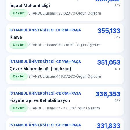
İnşaat Mühendisliği
SAY
Devlet
İSTANBUL
·
Lisans
·
120.623
·
70
·
Örgün Öğretim
355,133
İSTANBUL ÜNİVERSİTESİ-CERRAHPAŞA
Kimya
SAY
Devlet
İSTANBUL
·
Lisans
·
139.716
·
50
·
Örgün Öğretim
351,053
İSTANBUL ÜNİVERSİTESİ-CERRAHPAŞA
Çevre Mühendisliği (İngilizce)
SAY
Devlet
İSTANBUL
·
Lisans
·
146.372
·
30
·
Örgün Öğretim
336,353
İSTANBUL ÜNİVERSİTESİ-CERRAHPAŞA
Fizyoterapi ve Rehabilitasyon
SAY
Devlet
İSTANBUL
·
Lisans
·
172.721
·
50
·
Örgün Öğretim
331,833
İSTANBUL ÜNİVERSİTESİ-CERRAHPAŞA