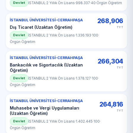
Devlet
İSTANBUL
·
2 Yıllık Ön Lisans
·
998.337
·
40
·
Örgün Öğretim
268,906
İSTANBUL ÜNİVERSİTESİ-CERRAHPAŞA
Dış Ticaret (Uzaktan Öğretim)
TYT
Devlet
İSTANBUL
·
2 Yıllık Ön Lisans
·
1.336.193
·
100
·
Örgün Öğretim
İSTANBUL ÜNİVERSİTESİ-CERRAHPAŞA
266,304
Bankacılık ve Sigortacılık (Uzaktan
TYT
Öğretim)
Devlet
İSTANBUL
·
2 Yıllık Ön Lisans
·
1.378.127
·
100
·
Örgün Öğretim
İSTANBUL ÜNİVERSİTESİ-CERRAHPAŞA
264,816
Muhasebe ve Vergi Uygulamaları
TYT
(Uzaktan Öğretim)
Devlet
İSTANBUL
·
2 Yıllık Ön Lisans
·
1.402.445
·
100
·
Örgün Öğretim