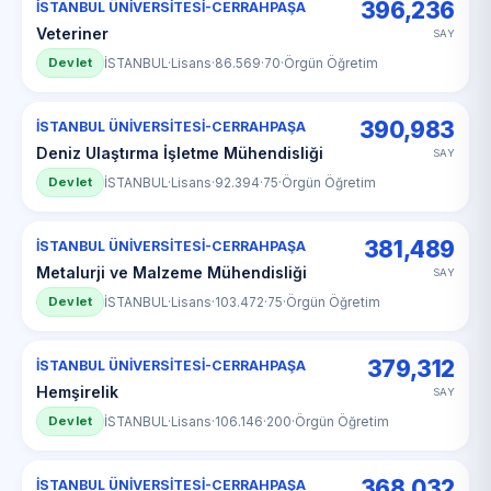
396,236
İSTANBUL ÜNİVERSİTESİ-CERRAHPAŞA
Veteriner
SAY
Devlet
İSTANBUL
·
Lisans
·
86.569
·
70
·
Örgün Öğretim
390,983
İSTANBUL ÜNİVERSİTESİ-CERRAHPAŞA
Deniz Ulaştırma İşletme Mühendisliği
SAY
Devlet
İSTANBUL
·
Lisans
·
92.394
·
75
·
Örgün Öğretim
381,489
İSTANBUL ÜNİVERSİTESİ-CERRAHPAŞA
Metalurji ve Malzeme Mühendisliği
SAY
Devlet
İSTANBUL
·
Lisans
·
103.472
·
75
·
Örgün Öğretim
379,312
İSTANBUL ÜNİVERSİTESİ-CERRAHPAŞA
Hemşirelik
SAY
Devlet
İSTANBUL
·
Lisans
·
106.146
·
200
·
Örgün Öğretim
368,032
İSTANBUL ÜNİVERSİTESİ-CERRAHPAŞA