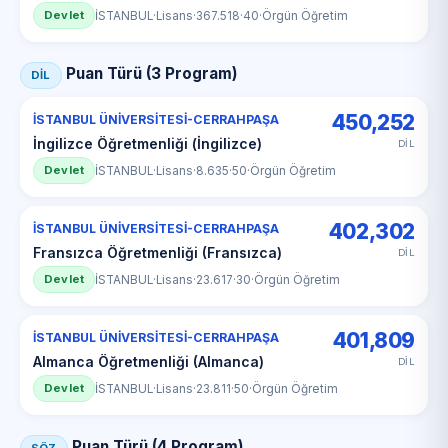
Devlet
İSTANBUL
·
Lisans
·
367.518
·
40
·
Örgün Öğretim
Puan Türü (3 Program)
DİL
450,252
İSTANBUL ÜNİVERSİTESİ-CERRAHPAŞA
İngilizce Öğretmenliği (İngilizce)
DİL
Devlet
İSTANBUL
·
Lisans
·
8.635
·
50
·
Örgün Öğretim
402,302
İSTANBUL ÜNİVERSİTESİ-CERRAHPAŞA
Fransızca Öğretmenliği (Fransızca)
DİL
Devlet
İSTANBUL
·
Lisans
·
23.617
·
30
·
Örgün Öğretim
401,809
İSTANBUL ÜNİVERSİTESİ-CERRAHPAŞA
Almanca Öğretmenliği (Almanca)
DİL
Devlet
İSTANBUL
·
Lisans
·
23.811
·
50
·
Örgün Öğretim
Puan Türü (4 Program)