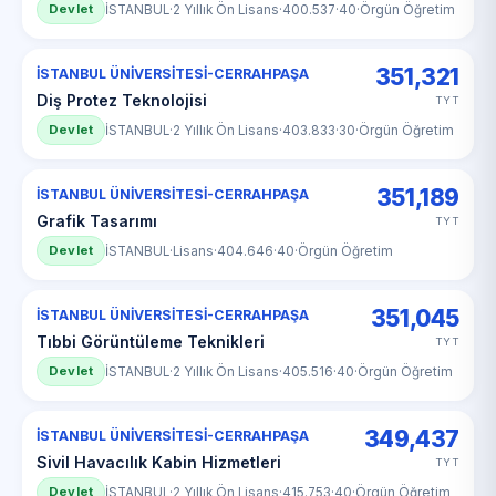
Devlet
İSTANBUL
·
2 Yıllık Ön Lisans
·
400.537
·
40
·
Örgün Öğretim
351,321
İSTANBUL ÜNİVERSİTESİ-CERRAHPAŞA
Diş Protez Teknolojisi
TYT
Devlet
İSTANBUL
·
2 Yıllık Ön Lisans
·
403.833
·
30
·
Örgün Öğretim
351,189
İSTANBUL ÜNİVERSİTESİ-CERRAHPAŞA
Grafik Tasarımı
TYT
Devlet
İSTANBUL
·
Lisans
·
404.646
·
40
·
Örgün Öğretim
351,045
İSTANBUL ÜNİVERSİTESİ-CERRAHPAŞA
Tıbbi Görüntüleme Teknikleri
TYT
Devlet
İSTANBUL
·
2 Yıllık Ön Lisans
·
405.516
·
40
·
Örgün Öğretim
349,437
İSTANBUL ÜNİVERSİTESİ-CERRAHPAŞA
Sivil Havacılık Kabin Hizmetleri
TYT
Devlet
İSTANBUL
·
2 Yıllık Ön Lisans
·
415.753
·
40
·
Örgün Öğretim