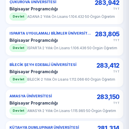
283,942
ÇUKUROVA ÜNİVERSİTESİ
Bilgisayar Programcılığı
TYT
Devlet
ADANA
·
2 Yıllık Ön Lisans
·
1.104.432
·
50
·
Örgün Öğretim
283,805
ISPARTA UYGULAMALI BİLİMLER ÜNİVERSİTESİ
Bilgisayar Programcılığı
TYT
Devlet
İSPARTA
·
2 Yıllık Ön Lisans
·
1.106.436
·
50
·
Örgün Öğretim
283,412
BİLECİK ŞEYH EDEBALİ ÜNİVERSİTESİ
Bilgisayar Programcılığı
TYT
Devlet
BİLECİK
·
2 Yıllık Ön Lisans
·
1.112.066
·
60
·
Örgün Öğretim
283,150
AMASYA ÜNİVERSİTESİ
Bilgisayar Programcılığı
TYT
Devlet
AMASYA
·
2 Yıllık Ön Lisans
·
1.115.985
·
50
·
Örgün Öğretim
281,314
KÜTAHYA DUMLUPINAR ÜNİVERSİTESİ