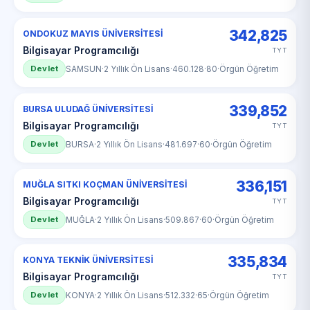
342,825
ONDOKUZ MAYIS ÜNİVERSİTESİ
Bilgisayar Programcılığı
TYT
Devlet
SAMSUN
·
2 Yıllık Ön Lisans
·
460.128
·
80
·
Örgün Öğretim
339,852
BURSA ULUDAĞ ÜNİVERSİTESİ
Bilgisayar Programcılığı
TYT
Devlet
BURSA
·
2 Yıllık Ön Lisans
·
481.697
·
60
·
Örgün Öğretim
336,151
MUĞLA SITKI KOÇMAN ÜNİVERSİTESİ
Bilgisayar Programcılığı
TYT
Devlet
MUĞLA
·
2 Yıllık Ön Lisans
·
509.867
·
60
·
Örgün Öğretim
335,834
KONYA TEKNİK ÜNİVERSİTESİ
Bilgisayar Programcılığı
TYT
Devlet
KONYA
·
2 Yıllık Ön Lisans
·
512.332
·
65
·
Örgün Öğretim