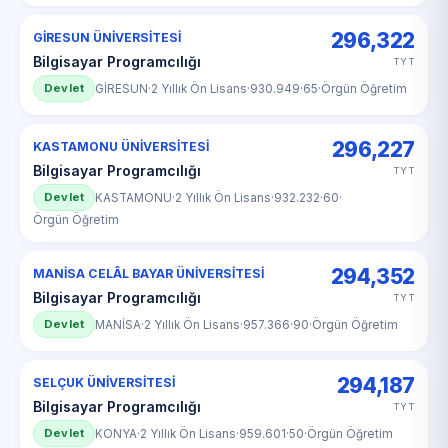
296,322
GİRESUN ÜNİVERSİTESİ
Bilgisayar Programcılığı
TYT
Devlet
GİRESUN
·
2 Yıllık Ön Lisans
·
930.949
·
65
·
Örgün Öğretim
296,227
KASTAMONU ÜNİVERSİTESİ
Bilgisayar Programcılığı
TYT
Devlet
KASTAMONU
·
2 Yıllık Ön Lisans
·
932.232
·
60
·
Örgün Öğretim
294,352
MANİSA CELÂL BAYAR ÜNİVERSİTESİ
Bilgisayar Programcılığı
TYT
Devlet
MANİSA
·
2 Yıllık Ön Lisans
·
957.366
·
90
·
Örgün Öğretim
294,187
SELÇUK ÜNİVERSİTESİ
Bilgisayar Programcılığı
TYT
Devlet
KONYA
·
2 Yıllık Ön Lisans
·
959.601
·
50
·
Örgün Öğretim