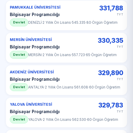
331,788
PAMUKKALE ÜNİVERSİTESİ
Bilgisayar Programcılığı
TYT
Devlet
DENİZLİ
·
2 Yıllık Ön Lisans
·
545.335
·
80
·
Örgün Öğretim
330,335
MERSİN ÜNİVERSİTESİ
Bilgisayar Programcılığı
TYT
Devlet
MERSİN
·
2 Yıllık Ön Lisans
·
557.723
·
65
·
Örgün Öğretim
329,890
AKDENİZ ÜNİVERSİTESİ
Bilgisayar Programcılığı
TYT
Devlet
ANTALYA
·
2 Yıllık Ön Lisans
·
561.608
·
60
·
Örgün Öğretim
329,783
YALOVA ÜNİVERSİTESİ
Bilgisayar Programcılığı
TYT
Devlet
YALOVA
·
2 Yıllık Ön Lisans
·
562.530
·
60
·
Örgün Öğretim