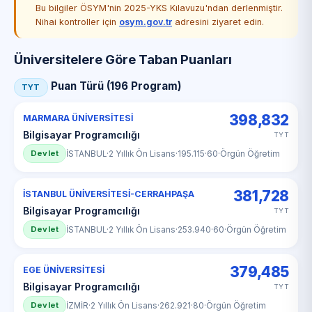
Bu bilgiler ÖSYM'nin 2025-YKS Kılavuzu'ndan derlenmiştir.
Nihai kontroller için
osym.gov.tr
adresini ziyaret edin.
Üniversitelere Göre Taban Puanları
Puan Türü (196 Program)
TYT
398,832
MARMARA ÜNİVERSİTESİ
Bilgisayar Programcılığı
TYT
Devlet
İSTANBUL
·
2 Yıllık Ön Lisans
·
195.115
·
60
·
Örgün Öğretim
381,728
İSTANBUL ÜNİVERSİTESİ-CERRAHPAŞA
Bilgisayar Programcılığı
TYT
Devlet
İSTANBUL
·
2 Yıllık Ön Lisans
·
253.940
·
60
·
Örgün Öğretim
379,485
EGE ÜNİVERSİTESİ
Bilgisayar Programcılığı
TYT
Devlet
İZMİR
·
2 Yıllık Ön Lisans
·
262.921
·
80
·
Örgün Öğretim