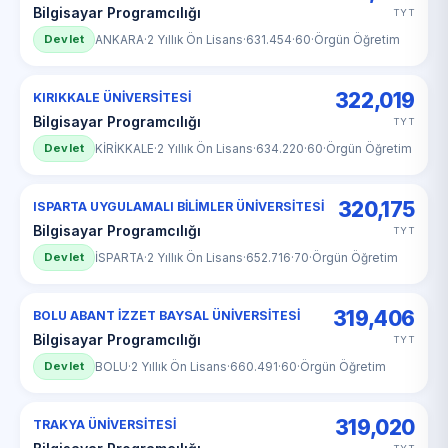
Bilgisayar Programcılığı
TYT
Devlet
ANKARA
·
2 Yıllık Ön Lisans
·
631.454
·
60
·
Örgün Öğretim
322,019
KIRIKKALE ÜNİVERSİTESİ
Bilgisayar Programcılığı
TYT
Devlet
KİRİKKALE
·
2 Yıllık Ön Lisans
·
634.220
·
60
·
Örgün Öğretim
320,175
ISPARTA UYGULAMALI BİLİMLER ÜNİVERSİTESİ
Bilgisayar Programcılığı
TYT
Devlet
İSPARTA
·
2 Yıllık Ön Lisans
·
652.716
·
70
·
Örgün Öğretim
319,406
BOLU ABANT İZZET BAYSAL ÜNİVERSİTESİ
Bilgisayar Programcılığı
TYT
Devlet
BOLU
·
2 Yıllık Ön Lisans
·
660.491
·
60
·
Örgün Öğretim
319,020
TRAKYA ÜNİVERSİTESİ