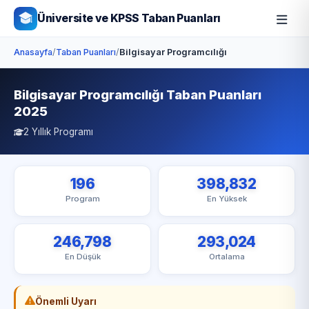
Üniversite ve KPSS Taban Puanları
Anasayfa
/
Taban Puanları
/
Bilgisayar Programcılığı
Bilgisayar Programcılığı Taban Puanları
2025
2 Yıllık Programı
196
398,832
Program
En Yüksek
246,798
293,024
En Düşük
Ortalama
Önemli Uyarı