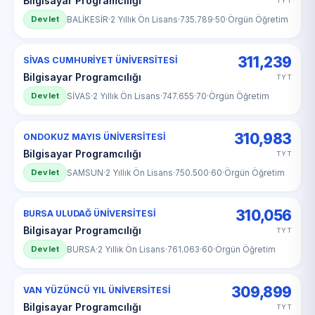
Bilgisayar Programcılığı
TYT
Devlet
BALİKESİR
·
2 Yıllık Ön Lisans
·
735.789
·
50
·
Örgün Öğretim
311,239
SİVAS CUMHURİYET ÜNİVERSİTESİ
Bilgisayar Programcılığı
TYT
Devlet
SİVAS
·
2 Yıllık Ön Lisans
·
747.655
·
70
·
Örgün Öğretim
310,983
ONDOKUZ MAYIS ÜNİVERSİTESİ
Bilgisayar Programcılığı
TYT
Devlet
SAMSUN
·
2 Yıllık Ön Lisans
·
750.500
·
60
·
Örgün Öğretim
310,056
BURSA ULUDAĞ ÜNİVERSİTESİ
Bilgisayar Programcılığı
TYT
Devlet
BURSA
·
2 Yıllık Ön Lisans
·
761.063
·
60
·
Örgün Öğretim
309,899
VAN YÜZÜNCÜ YIL ÜNİVERSİTESİ
Bilgisayar Programcılığı
TYT