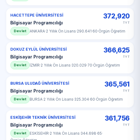
372,920
HACETTEPE ÜNİVERSİTESİ
Bilgisayar Programcılığı
TYT
Devlet
ANKARA
·
2 Yıllık Ön Lisans
·
290.641
·
60
·
Örgün Öğretim
366,625
DOKUZ EYLÜL ÜNİVERSİTESİ
Bilgisayar Programcılığı
TYT
Devlet
İZMİR
·
2 Yıllık Ön Lisans
·
320.029
·
70
·
Örgün Öğretim
365,561
BURSA ULUDAĞ ÜNİVERSİTESİ
Bilgisayar Programcılığı
TYT
Devlet
BURSA
·
2 Yıllık Ön Lisans
·
325.304
·
60
·
Örgün Öğretim
361,756
ESKİŞEHİR TEKNİK ÜNİVERSİTESİ
Bilgisayar Programcılığı
TYT
Devlet
ESKİSEHİR
·
2 Yıllık Ön Lisans
·
344.698
·
65
·