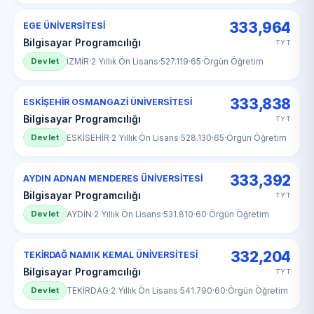
333,964
EGE ÜNİVERSİTESİ
Bilgisayar Programcılığı
TYT
Devlet
İZMİR
·
2 Yıllık Ön Lisans
·
527.119
·
65
·
Örgün Öğretim
333,838
ESKİŞEHİR OSMANGAZİ ÜNİVERSİTESİ
Bilgisayar Programcılığı
TYT
Devlet
ESKİSEHİR
·
2 Yıllık Ön Lisans
·
528.130
·
65
·
Örgün Öğretim
333,392
AYDIN ADNAN MENDERES ÜNİVERSİTESİ
Bilgisayar Programcılığı
TYT
Devlet
AYDİN
·
2 Yıllık Ön Lisans
·
531.810
·
60
·
Örgün Öğretim
332,204
TEKİRDAĞ NAMIK KEMAL ÜNİVERSİTESİ
Bilgisayar Programcılığı
TYT
Devlet
TEKİRDAG
·
2 Yıllık Ön Lisans
·
541.790
·
60
·
Örgün Öğretim