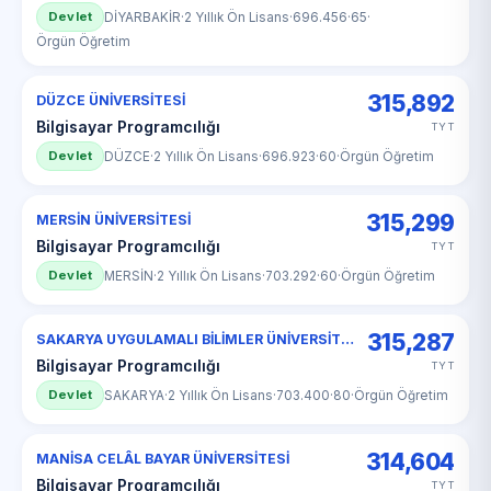
Devlet
DİYARBAKİR
·
2 Yıllık Ön Lisans
·
696.456
·
65
·
Örgün Öğretim
315,892
DÜZCE ÜNİVERSİTESİ
Bilgisayar Programcılığı
TYT
Devlet
DÜZCE
·
2 Yıllık Ön Lisans
·
696.923
·
60
·
Örgün Öğretim
315,299
MERSİN ÜNİVERSİTESİ
Bilgisayar Programcılığı
TYT
Devlet
MERSİN
·
2 Yıllık Ön Lisans
·
703.292
·
60
·
Örgün Öğretim
315,287
SAKARYA UYGULAMALI BİLİMLER ÜNİVERSİTESİ
Bilgisayar Programcılığı
TYT
Devlet
SAKARYA
·
2 Yıllık Ön Lisans
·
703.400
·
80
·
Örgün Öğretim
314,604
MANİSA CELÂL BAYAR ÜNİVERSİTESİ
Bilgisayar Programcılığı
TYT