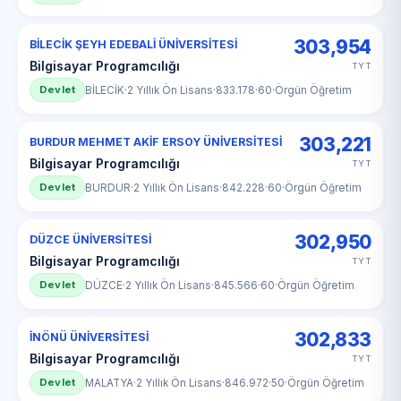
303,954
BİLECİK ŞEYH EDEBALİ ÜNİVERSİTESİ
Bilgisayar Programcılığı
TYT
Devlet
BİLECİK
·
2 Yıllık Ön Lisans
·
833.178
·
60
·
Örgün Öğretim
303,221
BURDUR MEHMET AKİF ERSOY ÜNİVERSİTESİ
Bilgisayar Programcılığı
TYT
Devlet
BURDUR
·
2 Yıllık Ön Lisans
·
842.228
·
60
·
Örgün Öğretim
302,950
DÜZCE ÜNİVERSİTESİ
Bilgisayar Programcılığı
TYT
Devlet
DÜZCE
·
2 Yıllık Ön Lisans
·
845.566
·
60
·
Örgün Öğretim
302,833
İNÖNÜ ÜNİVERSİTESİ
Bilgisayar Programcılığı
TYT
Devlet
MALATYA
·
2 Yıllık Ön Lisans
·
846.972
·
50
·
Örgün Öğretim