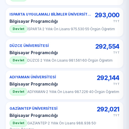
293,000
ISPARTA UYGULAMALI BİLİMLER ÜNİVERSİTESİ
Bilgisayar Programcılığı
TYT
Devlet
İSPARTA
·
2 Yıllık Ön Lisans
·
975.530
·
55
·
Örgün Öğretim
292,554
DÜZCE ÜNİVERSİTESİ
Bilgisayar Programcılığı
TYT
Devlet
DÜZCE
·
2 Yıllık Ön Lisans
·
981.561
·
60
·
Örgün Öğretim
292,144
ADIYAMAN ÜNİVERSİTESİ
Bilgisayar Programcılığı
TYT
Devlet
ADİYAMAN
·
2 Yıllık Ön Lisans
·
987.226
·
40
·
Örgün Öğretim
292,021
GAZİANTEP ÜNİVERSİTESİ
Bilgisayar Programcılığı
TYT
Devlet
GAZİANTEP
·
2 Yıllık Ön Lisans
·
988.938
·
50
·