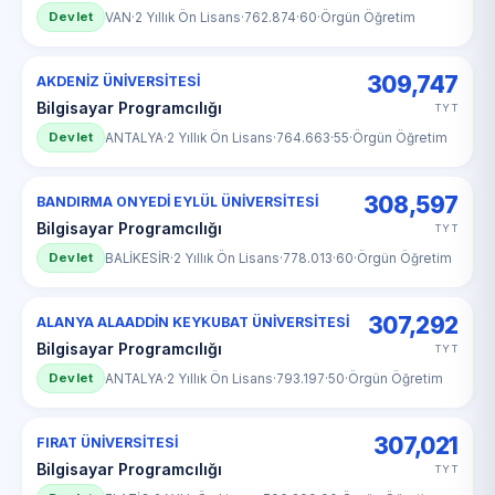
Devlet
VAN
·
2 Yıllık Ön Lisans
·
762.874
·
60
·
Örgün Öğretim
309,747
AKDENİZ ÜNİVERSİTESİ
Bilgisayar Programcılığı
TYT
Devlet
ANTALYA
·
2 Yıllık Ön Lisans
·
764.663
·
55
·
Örgün Öğretim
308,597
BANDIRMA ONYEDİ EYLÜL ÜNİVERSİTESİ
Bilgisayar Programcılığı
TYT
Devlet
BALİKESİR
·
2 Yıllık Ön Lisans
·
778.013
·
60
·
Örgün Öğretim
307,292
ALANYA ALAADDİN KEYKUBAT ÜNİVERSİTESİ
Bilgisayar Programcılığı
TYT
Devlet
ANTALYA
·
2 Yıllık Ön Lisans
·
793.197
·
50
·
Örgün Öğretim
307,021
FIRAT ÜNİVERSİTESİ
Bilgisayar Programcılığı
TYT