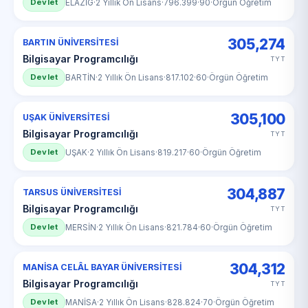
Devlet
ELAZİG
·
2 Yıllık Ön Lisans
·
796.399
·
90
·
Örgün Öğretim
305,274
BARTIN ÜNİVERSİTESİ
Bilgisayar Programcılığı
TYT
Devlet
BARTİN
·
2 Yıllık Ön Lisans
·
817.102
·
60
·
Örgün Öğretim
305,100
UŞAK ÜNİVERSİTESİ
Bilgisayar Programcılığı
TYT
Devlet
UŞAK
·
2 Yıllık Ön Lisans
·
819.217
·
60
·
Örgün Öğretim
304,887
TARSUS ÜNİVERSİTESİ
Bilgisayar Programcılığı
TYT
Devlet
MERSİN
·
2 Yıllık Ön Lisans
·
821.784
·
60
·
Örgün Öğretim
304,312
MANİSA CELÂL BAYAR ÜNİVERSİTESİ
Bilgisayar Programcılığı
TYT
Devlet
MANİSA
·
2 Yıllık Ön Lisans
·
828.824
·
70
·
Örgün Öğretim