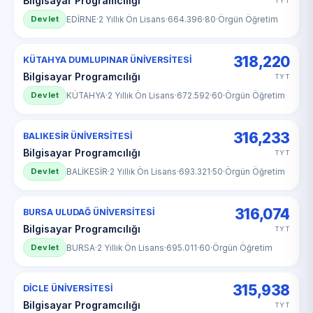
Bilgisayar Programcılığı
TYT
Devlet
EDİRNE
·
2 Yıllık Ön Lisans
·
664.396
·
80
·
Örgün Öğretim
318,220
KÜTAHYA DUMLUPINAR ÜNİVERSİTESİ
Bilgisayar Programcılığı
TYT
Devlet
KÜTAHYA
·
2 Yıllık Ön Lisans
·
672.592
·
60
·
Örgün Öğretim
316,233
BALIKESİR ÜNİVERSİTESİ
Bilgisayar Programcılığı
TYT
Devlet
BALİKESİR
·
2 Yıllık Ön Lisans
·
693.321
·
50
·
Örgün Öğretim
316,074
BURSA ULUDAĞ ÜNİVERSİTESİ
Bilgisayar Programcılığı
TYT
Devlet
BURSA
·
2 Yıllık Ön Lisans
·
695.011
·
60
·
Örgün Öğretim
315,938
DİCLE ÜNİVERSİTESİ
Bilgisayar Programcılığı
TYT