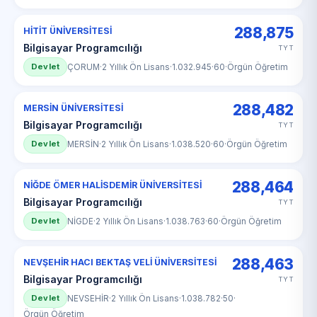
288,875
HİTİT ÜNİVERSİTESİ
Bilgisayar Programcılığı
TYT
Devlet
ÇORUM
·
2 Yıllık Ön Lisans
·
1.032.945
·
60
·
Örgün Öğretim
288,482
MERSİN ÜNİVERSİTESİ
Bilgisayar Programcılığı
TYT
Devlet
MERSİN
·
2 Yıllık Ön Lisans
·
1.038.520
·
60
·
Örgün Öğretim
288,464
NİĞDE ÖMER HALİSDEMİR ÜNİVERSİTESİ
Bilgisayar Programcılığı
TYT
Devlet
NİGDE
·
2 Yıllık Ön Lisans
·
1.038.763
·
60
·
Örgün Öğretim
288,463
NEVŞEHİR HACI BEKTAŞ VELİ ÜNİVERSİTESİ
Bilgisayar Programcılığı
TYT
Devlet
NEVSEHİR
·
2 Yıllık Ön Lisans
·
1.038.782
·
50
·
Örgün Öğretim