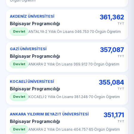
Örgün Öğretim
361,362
AKDENİZ ÜNİVERSİTESİ
Bilgisayar Programcılığı
TYT
Devlet
ANTALYA
·
2 Yıllık Ön Lisans
·
346.753
·
70
·
Örgün Öğretim
357,087
GAZİ ÜNİVERSİTESİ
Bilgisayar Programcılığı
TYT
Devlet
ANKARA
·
2 Yıllık Ön Lisans
·
369.912
·
70
·
Örgün Öğretim
355,084
KOCAELİ ÜNİVERSİTESİ
Bilgisayar Programcılığı
TYT
Devlet
KOCAELİ
·
2 Yıllık Ön Lisans
·
381.248
·
70
·
Örgün Öğretim
351,171
ANKARA YILDIRIM BEYAZIT ÜNİVERSİTESİ
Bilgisayar Programcılığı
TYT
Devlet
ANKARA
·
2 Yıllık Ön Lisans
·
404.757
·
65
·
Örgün Öğretim