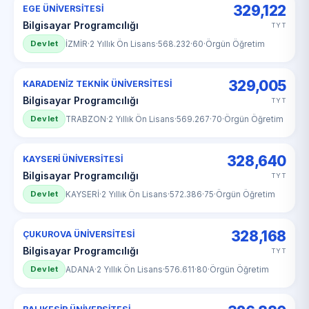
329,122
EGE ÜNİVERSİTESİ
Bilgisayar Programcılığı
TYT
Devlet
İZMİR
·
2 Yıllık Ön Lisans
·
568.232
·
60
·
Örgün Öğretim
329,005
KARADENİZ TEKNİK ÜNİVERSİTESİ
Bilgisayar Programcılığı
TYT
Devlet
TRABZON
·
2 Yıllık Ön Lisans
·
569.267
·
70
·
Örgün Öğretim
328,640
KAYSERİ ÜNİVERSİTESİ
Bilgisayar Programcılığı
TYT
Devlet
KAYSERİ
·
2 Yıllık Ön Lisans
·
572.386
·
75
·
Örgün Öğretim
328,168
ÇUKUROVA ÜNİVERSİTESİ
Bilgisayar Programcılığı
TYT
Devlet
ADANA
·
2 Yıllık Ön Lisans
·
576.611
·
80
·
Örgün Öğretim