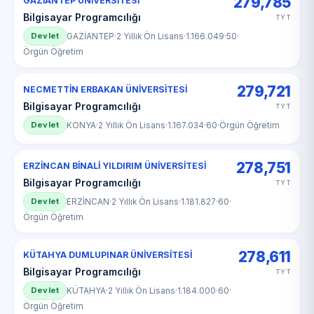
279,785
GAZİANTEP ÜNİVERSİTESİ
Bilgisayar Programcılığı
TYT
Devlet
GAZİANTEP
·
2 Yıllık Ön Lisans
·
1.166.049
·
50
·
Örgün Öğretim
279,721
NECMETTİN ERBAKAN ÜNİVERSİTESİ
Bilgisayar Programcılığı
TYT
Devlet
KONYA
·
2 Yıllık Ön Lisans
·
1.167.034
·
60
·
Örgün Öğretim
278,751
ERZİNCAN BİNALİ YILDIRIM ÜNİVERSİTESİ
Bilgisayar Programcılığı
TYT
Devlet
ERZİNCAN
·
2 Yıllık Ön Lisans
·
1.181.827
·
60
·
Örgün Öğretim
278,611
KÜTAHYA DUMLUPINAR ÜNİVERSİTESİ
Bilgisayar Programcılığı
TYT
Devlet
KÜTAHYA
·
2 Yıllık Ön Lisans
·
1.184.000
·
60
·
Örgün Öğretim