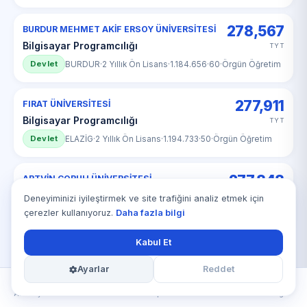
278,567
BURDUR MEHMET AKİF ERSOY ÜNİVERSİTESİ
Bilgisayar Programcılığı
TYT
Devlet
BURDUR
·
2 Yıllık Ön Lisans
·
1.184.656
·
60
·
Örgün Öğretim
277,911
FIRAT ÜNİVERSİTESİ
Bilgisayar Programcılığı
TYT
Devlet
ELAZİG
·
2 Yıllık Ön Lisans
·
1.194.733
·
50
·
Örgün Öğretim
277,848
ARTVİN ÇORUH ÜNİVERSİTESİ
Bilgisayar Programcılığı
TYT
Deneyiminizi iyileştirmek ve site trafiğini analiz etmek için
çerezler kullanıyoruz.
Daha fazla bilgi
Devlet
ARTVİN
·
2 Yıllık Ön Lisans
·
1.195.705
·
50
·
Örgün Öğretim
Kabul Et
277,834
GİRESUN ÜNİVERSİTESİ
Bilgisayar Programcılığı
Ayarlar
Reddet
TYT
Devlet
GİRESUN
·
2 Yıllık Ön Lisans
·
1.195.923
·
60
·
Örgün Öğretim
Ana Sayfa
Puanlar
Hesapla
KPSS
Blog