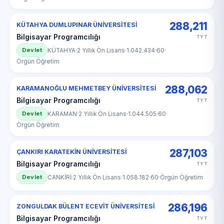
288,211
KÜTAHYA DUMLUPINAR ÜNİVERSİTESİ
Bilgisayar Programcılığı
TYT
Devlet
KÜTAHYA
·
2 Yıllık Ön Lisans
·
1.042.434
·
60
·
Örgün Öğretim
288,062
KARAMANOĞLU MEHMETBEY ÜNİVERSİTESİ
Bilgisayar Programcılığı
TYT
Devlet
KARAMAN
·
2 Yıllık Ön Lisans
·
1.044.505
·
60
·
Örgün Öğretim
287,103
ÇANKIRI KARATEKİN ÜNİVERSİTESİ
Bilgisayar Programcılığı
TYT
Devlet
CANKİRİ
·
2 Yıllık Ön Lisans
·
1.058.182
·
60
·
Örgün Öğretim
286,196
ZONGULDAK BÜLENT ECEVİT ÜNİVERSİTESİ
Bilgisayar Programcılığı
TYT