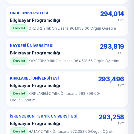
294,014
ORDU ÜNİVERSİTESİ
Bilgisayar Programcılığı
TYT
Devlet
ORDU
·
2 Yıllık Ön Lisans
·
961.958
·
60
·
Örgün Öğretim
293,819
KAYSERİ ÜNİVERSİTESİ
Bilgisayar Programcılığı
TYT
Devlet
KAYSERİ
·
2 Yıllık Ön Lisans
·
964.518
·
55
·
Örgün Öğretim
293,496
KIRKLARELİ ÜNİVERSİTESİ
Bilgisayar Programcılığı
TYT
Devlet
KİRKLARELİ
·
2 Yıllık Ön Lisans
·
968.796
·
60
·
Örgün Öğretim
293,258
İSKENDERUN TEKNİK ÜNİVERSİTESİ
Bilgisayar Programcılığı
TYT
Devlet
HATAY
·
2 Yıllık Ön Lisans
·
972.052
·
60
·
Örgün Öğretim