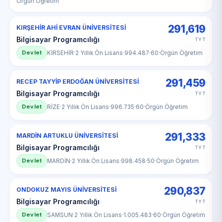
Örgün Öğretim
291,619
KIRŞEHİR AHİ EVRAN ÜNİVERSİTESİ
Bilgisayar Programcılığı
TYT
Devlet
KİRSEHİR
·
2 Yıllık Ön Lisans
·
994.487
·
60
·
Örgün Öğretim
291,459
RECEP TAYYİP ERDOĞAN ÜNİVERSİTESİ
Bilgisayar Programcılığı
TYT
Devlet
RİZE
·
2 Yıllık Ön Lisans
·
996.735
·
60
·
Örgün Öğretim
291,333
MARDİN ARTUKLU ÜNİVERSİTESİ
Bilgisayar Programcılığı
TYT
Devlet
MARDİN
·
2 Yıllık Ön Lisans
·
998.458
·
50
·
Örgün Öğretim
290,837
ONDOKUZ MAYIS ÜNİVERSİTESİ
Bilgisayar Programcılığı
TYT
Devlet
SAMSUN
·
2 Yıllık Ön Lisans
·
1.005.483
·
60
·
Örgün Öğretim