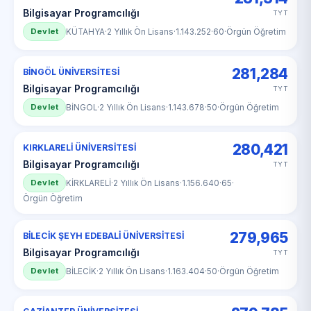
Bilgisayar Programcılığı
TYT
Devlet
KÜTAHYA
·
2 Yıllık Ön Lisans
·
1.143.252
·
60
·
Örgün Öğretim
281,284
BİNGÖL ÜNİVERSİTESİ
Bilgisayar Programcılığı
TYT
Devlet
BİNGOL
·
2 Yıllık Ön Lisans
·
1.143.678
·
50
·
Örgün Öğretim
280,421
KIRKLARELİ ÜNİVERSİTESİ
Bilgisayar Programcılığı
TYT
Devlet
KİRKLARELİ
·
2 Yıllık Ön Lisans
·
1.156.640
·
65
·
Örgün Öğretim
279,965
BİLECİK ŞEYH EDEBALİ ÜNİVERSİTESİ
Bilgisayar Programcılığı
TYT
Devlet
BİLECİK
·
2 Yıllık Ön Lisans
·
1.163.404
·
50
·
Örgün Öğretim