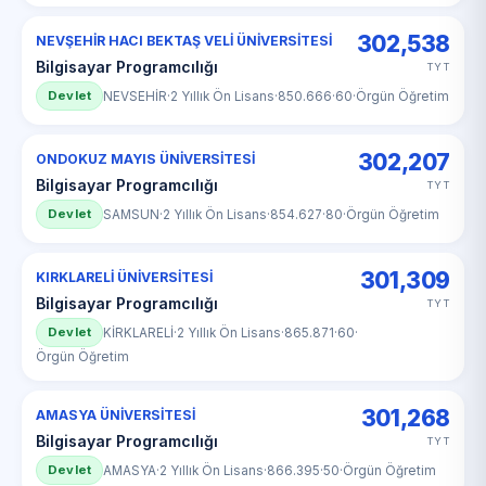
302,538
NEVŞEHİR HACI BEKTAŞ VELİ ÜNİVERSİTESİ
Bilgisayar Programcılığı
TYT
Devlet
NEVSEHİR
·
2 Yıllık Ön Lisans
·
850.666
·
60
·
Örgün Öğretim
302,207
ONDOKUZ MAYIS ÜNİVERSİTESİ
Bilgisayar Programcılığı
TYT
Devlet
SAMSUN
·
2 Yıllık Ön Lisans
·
854.627
·
80
·
Örgün Öğretim
301,309
KIRKLARELİ ÜNİVERSİTESİ
Bilgisayar Programcılığı
TYT
Devlet
KİRKLARELİ
·
2 Yıllık Ön Lisans
·
865.871
·
60
·
Örgün Öğretim
301,268
AMASYA ÜNİVERSİTESİ
Bilgisayar Programcılığı
TYT
Devlet
AMASYA
·
2 Yıllık Ön Lisans
·
866.395
·
50
·
Örgün Öğretim