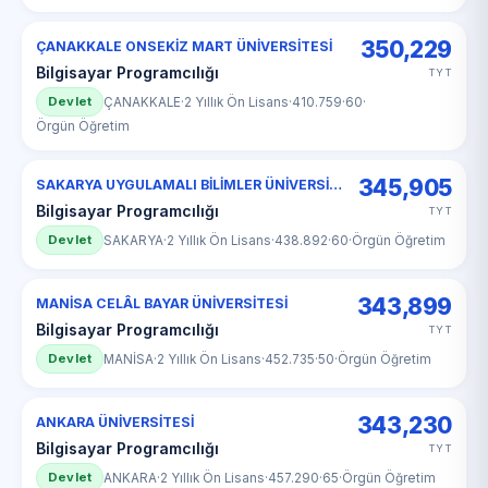
350,229
ÇANAKKALE ONSEKİZ MART ÜNİVERSİTESİ
Bilgisayar Programcılığı
TYT
Devlet
ÇANAKKALE
·
2 Yıllık Ön Lisans
·
410.759
·
60
·
Örgün Öğretim
345,905
SAKARYA UYGULAMALI BİLİMLER ÜNİVERSİTESİ
Bilgisayar Programcılığı
TYT
Devlet
SAKARYA
·
2 Yıllık Ön Lisans
·
438.892
·
60
·
Örgün Öğretim
343,899
MANİSA CELÂL BAYAR ÜNİVERSİTESİ
Bilgisayar Programcılığı
TYT
Devlet
MANİSA
·
2 Yıllık Ön Lisans
·
452.735
·
50
·
Örgün Öğretim
343,230
ANKARA ÜNİVERSİTESİ
Bilgisayar Programcılığı
TYT
Devlet
ANKARA
·
2 Yıllık Ön Lisans
·
457.290
·
65
·
Örgün Öğretim