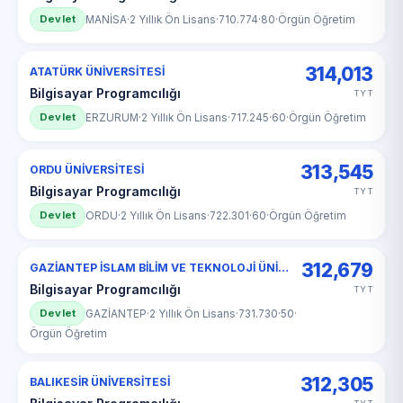
Devlet
MANİSA
·
2 Yıllık Ön Lisans
·
710.774
·
80
·
Örgün Öğretim
314,013
ATATÜRK ÜNİVERSİTESİ
Bilgisayar Programcılığı
TYT
Devlet
ERZURUM
·
2 Yıllık Ön Lisans
·
717.245
·
60
·
Örgün Öğretim
313,545
ORDU ÜNİVERSİTESİ
Bilgisayar Programcılığı
TYT
Devlet
ORDU
·
2 Yıllık Ön Lisans
·
722.301
·
60
·
Örgün Öğretim
312,679
GAZİANTEP İSLAM BİLİM VE TEKNOLOJİ ÜNİVERSİTESİ
Bilgisayar Programcılığı
TYT
Devlet
GAZİANTEP
·
2 Yıllık Ön Lisans
·
731.730
·
50
·
Örgün Öğretim
312,305
BALIKESİR ÜNİVERSİTESİ