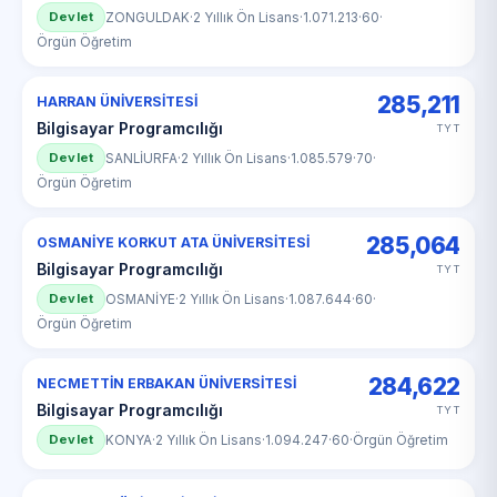
Devlet
ZONGULDAK
·
2 Yıllık Ön Lisans
·
1.071.213
·
60
·
Örgün Öğretim
285,211
HARRAN ÜNİVERSİTESİ
Bilgisayar Programcılığı
TYT
Devlet
SANLİURFA
·
2 Yıllık Ön Lisans
·
1.085.579
·
70
·
Örgün Öğretim
285,064
OSMANİYE KORKUT ATA ÜNİVERSİTESİ
Bilgisayar Programcılığı
TYT
Devlet
OSMANİYE
·
2 Yıllık Ön Lisans
·
1.087.644
·
60
·
Örgün Öğretim
284,622
NECMETTİN ERBAKAN ÜNİVERSİTESİ
Bilgisayar Programcılığı
TYT
Devlet
KONYA
·
2 Yıllık Ön Lisans
·
1.094.247
·
60
·
Örgün Öğretim