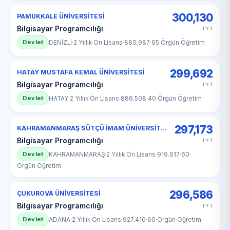
300,130
PAMUKKALE ÜNİVERSİTESİ
Bilgisayar Programcılığı
TYT
Devlet
DENİZLİ
·
2 Yıllık Ön Lisans
·
880.987
·
65
·
Örgün Öğretim
299,692
HATAY MUSTAFA KEMAL ÜNİVERSİTESİ
Bilgisayar Programcılığı
TYT
Devlet
HATAY
·
2 Yıllık Ön Lisans
·
886.508
·
40
·
Örgün Öğretim
297,173
KAHRAMANMARAŞ SÜTÇÜ İMAM ÜNİVERSİTESİ
Bilgisayar Programcılığı
TYT
Devlet
KAHRAMANMARAŞ
·
2 Yıllık Ön Lisans
·
919.617
·
60
·
Örgün Öğretim
296,586
ÇUKUROVA ÜNİVERSİTESİ
Bilgisayar Programcılığı
TYT
Devlet
ADANA
·
2 Yıllık Ön Lisans
·
927.410
·
60
·
Örgün Öğretim