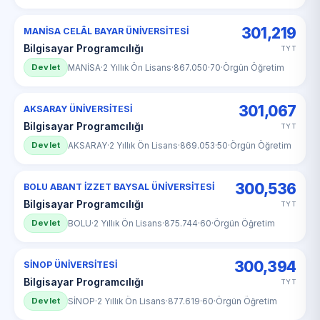
301,219
MANİSA CELÂL BAYAR ÜNİVERSİTESİ
Bilgisayar Programcılığı
TYT
Devlet
MANİSA
·
2 Yıllık Ön Lisans
·
867.050
·
70
·
Örgün Öğretim
301,067
AKSARAY ÜNİVERSİTESİ
Bilgisayar Programcılığı
TYT
Devlet
AKSARAY
·
2 Yıllık Ön Lisans
·
869.053
·
50
·
Örgün Öğretim
300,536
BOLU ABANT İZZET BAYSAL ÜNİVERSİTESİ
Bilgisayar Programcılığı
TYT
Devlet
BOLU
·
2 Yıllık Ön Lisans
·
875.744
·
60
·
Örgün Öğretim
300,394
SİNOP ÜNİVERSİTESİ
Bilgisayar Programcılığı
TYT
Devlet
SİNOP
·
2 Yıllık Ön Lisans
·
877.619
·
60
·
Örgün Öğretim