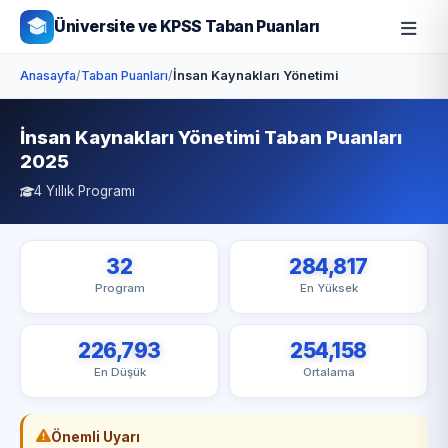
Üniversite ve KPSS Taban Puanları
Anasayfa
/
Taban Puanları
/
İnsan Kaynakları Yönetimi
İnsan Kaynakları Yönetimi Taban Puanları
2025
4 Yıllık Programı
32
284,817
Program
En Yüksek
226,793
254,158
En Düşük
Ortalama
Önemli Uyarı