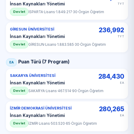
İnsan Kaynakları Yönetimi
TYT
Devlet
İSPARTA
·
Lisans
·
1.849.217
·
30
·
Örgün Öğretim
236,992
GİRESUN ÜNİVERSİTESİ
İnsan Kaynakları Yönetimi
TYT
Devlet
GİRESUN
·
Lisans
·
1.883.585
·
30
·
Örgün Öğretim
Puan Türü (7 Program)
EA
284,430
SAKARYA ÜNİVERSİTESİ
İnsan Kaynakları Yönetimi
EA
Devlet
SAKARYA
·
Lisans
·
467.514
·
90
·
Örgün Öğretim
280,265
İZMİR DEMOKRASİ ÜNİVERSİTESİ
İnsan Kaynakları Yönetimi
EA
Devlet
İZMİR
·
Lisans
·
503.520
·
65
·
Örgün Öğretim