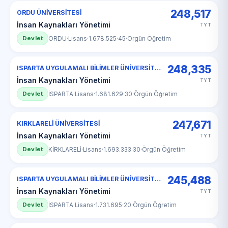
248,517
ORDU ÜNİVERSİTESİ
İnsan Kaynakları Yönetimi
TYT
Devlet
ORDU
·
Lisans
·
1.678.525
·
45
·
Örgün Öğretim
248,335
ISPARTA UYGULAMALI BİLİMLER ÜNİVERSİTESİ
İnsan Kaynakları Yönetimi
TYT
Devlet
İSPARTA
·
Lisans
·
1.681.629
·
30
·
Örgün Öğretim
247,671
KIRKLARELİ ÜNİVERSİTESİ
İnsan Kaynakları Yönetimi
TYT
Devlet
KİRKLARELİ
·
Lisans
·
1.693.333
·
30
·
Örgün Öğretim
245,488
ISPARTA UYGULAMALI BİLİMLER ÜNİVERSİTESİ
İnsan Kaynakları Yönetimi
TYT
Devlet
İSPARTA
·
Lisans
·
1.731.695
·
20
·
Örgün Öğretim