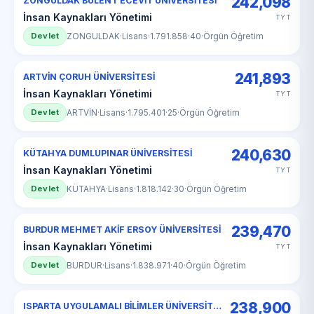
242,098
ZONGULDAK BÜLENT ECEVİT ÜNİVERSİTESİ
İnsan Kaynakları Yönetimi
TYT
Devlet
ZONGULDAK
·
Lisans
·
1.791.858
·
40
·
Örgün Öğretim
241,893
ARTVİN ÇORUH ÜNİVERSİTESİ
İnsan Kaynakları Yönetimi
TYT
Devlet
ARTVİN
·
Lisans
·
1.795.401
·
25
·
Örgün Öğretim
240,630
KÜTAHYA DUMLUPINAR ÜNİVERSİTESİ
İnsan Kaynakları Yönetimi
TYT
Devlet
KÜTAHYA
·
Lisans
·
1.818.142
·
30
·
Örgün Öğretim
239,470
BURDUR MEHMET AKİF ERSOY ÜNİVERSİTESİ
İnsan Kaynakları Yönetimi
TYT
Devlet
BURDUR
·
Lisans
·
1.838.971
·
40
·
Örgün Öğretim
238,900
ISPARTA UYGULAMALI BİLİMLER ÜNİVERSİTESİ