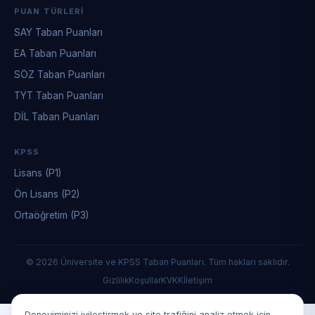
PUAN TÜRLERI
SAY Taban Puanları
EA Taban Puanları
SÖZ Taban Puanları
TYT Taban Puanları
DİL Taban Puanları
KPSS
Lisans (P1)
Ön Lisans (P2)
Ortaöğretim (P3)
© 2026 Üniversite ve KPSS Taban Puanları. Tüm hakları saklıdır.
Gizlilik
Koşullar
KVKK
İletişim
Deneyiminizi iyileştirmek ve site trafiğini analiz etmek için