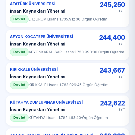
245,250
ATATÜRK ÜNİVERSİTESİ
İnsan Kaynakları Yönetimi
TYT
Devlet
ERZURUM
·
Lisans
·
1.735.912
·
30
·
Örgün Öğretim
244,400
AFYON KOCATEPE ÜNİVERSİTESİ
İnsan Kaynakları Yönetimi
TYT
Devlet
AFYONKARAHİSAR
·
Lisans
·
1.750.990
·
30
·
Örgün Öğretim
243,667
KIRIKKALE ÜNİVERSİTESİ
İnsan Kaynakları Yönetimi
TYT
Devlet
KİRİKKALE
·
Lisans
·
1.763.929
·
45
·
Örgün Öğretim
242,622
KÜTAHYA DUMLUPINAR ÜNİVERSİTESİ
İnsan Kaynakları Yönetimi
TYT
Devlet
KÜTAHYA
·
Lisans
·
1.782.463
·
40
·
Örgün Öğretim