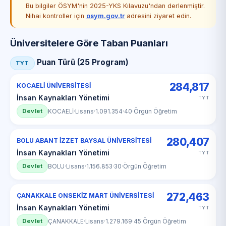
Bu bilgiler ÖSYM'nin 2025-YKS Kılavuzu'ndan derlenmiştir.
Nihai kontroller için
osym.gov.tr
adresini ziyaret edin.
Üniversitelere Göre Taban Puanları
Puan Türü (25 Program)
TYT
284,817
KOCAELİ ÜNİVERSİTESİ
İnsan Kaynakları Yönetimi
TYT
Devlet
KOCAELİ
·
Lisans
·
1.091.354
·
40
·
Örgün Öğretim
280,407
BOLU ABANT İZZET BAYSAL ÜNİVERSİTESİ
İnsan Kaynakları Yönetimi
TYT
Devlet
BOLU
·
Lisans
·
1.156.853
·
30
·
Örgün Öğretim
272,463
ÇANAKKALE ONSEKİZ MART ÜNİVERSİTESİ
İnsan Kaynakları Yönetimi
TYT
Devlet
ÇANAKKALE
·
Lisans
·
1.279.169
·
45
·
Örgün Öğretim