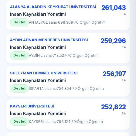
261,043
ALANYA ALAADDİN KEYKUBAT ÜNİVERSİTESİ
İnsan Kaynakları Yönetimi
EA
Devlet
ANTALYA
·
Lisans
·
698.369
·
70
·
Örgün Öğretim
259,296
AYDIN ADNAN MENDERES ÜNİVERSİTESİ
İnsan Kaynakları Yönetimi
EA
Devlet
AYDİN
·
Lisans
·
718.527
·
70
·
Örgün Öğretim
256,197
SÜLEYMAN DEMİREL ÜNİVERSİTESİ
İnsan Kaynakları Yönetimi
EA
Devlet
İSPARTA
·
Lisans
·
754.854
·
70
·
Örgün Öğretim
252,822
KAYSERİ ÜNİVERSİTESİ
İnsan Kaynakları Yönetimi
EA
Devlet
KAYSERİ
·
Lisans
·
796.124
·
70
·
Örgün Öğretim