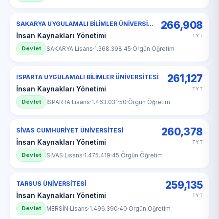
266,908
SAKARYA UYGULAMALI BİLİMLER ÜNİVERSİTESİ
İnsan Kaynakları Yönetimi
TYT
Devlet
SAKARYA
·
Lisans
·
1.368.398
·
45
·
Örgün Öğretim
261,127
ISPARTA UYGULAMALI BİLİMLER ÜNİVERSİTESİ
İnsan Kaynakları Yönetimi
TYT
Devlet
İSPARTA
·
Lisans
·
1.463.031
·
50
·
Örgün Öğretim
260,378
SİVAS CUMHURİYET ÜNİVERSİTESİ
İnsan Kaynakları Yönetimi
TYT
Devlet
SİVAS
·
Lisans
·
1.475.419
·
45
·
Örgün Öğretim
259,135
TARSUS ÜNİVERSİTESİ
İnsan Kaynakları Yönetimi
TYT
Devlet
MERSİN
·
Lisans
·
1.496.390
·
40
·
Örgün Öğretim