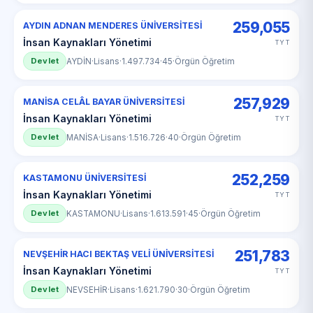
259,055
AYDIN ADNAN MENDERES ÜNİVERSİTESİ
İnsan Kaynakları Yönetimi
TYT
Devlet
AYDİN
·
Lisans
·
1.497.734
·
45
·
Örgün Öğretim
257,929
MANİSA CELÂL BAYAR ÜNİVERSİTESİ
İnsan Kaynakları Yönetimi
TYT
Devlet
MANİSA
·
Lisans
·
1.516.726
·
40
·
Örgün Öğretim
252,259
KASTAMONU ÜNİVERSİTESİ
İnsan Kaynakları Yönetimi
TYT
Devlet
KASTAMONU
·
Lisans
·
1.613.591
·
45
·
Örgün Öğretim
251,783
NEVŞEHİR HACI BEKTAŞ VELİ ÜNİVERSİTESİ
İnsan Kaynakları Yönetimi
TYT
Devlet
NEVSEHİR
·
Lisans
·
1.621.790
·
30
·
Örgün Öğretim