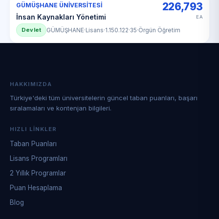
226,793
GÜMÜŞHANE ÜNİVERSİTESİ
İnsan Kaynakları Yönetimi
EA
Devlet
GÜMÜŞHANE
·
Lisans
·
1.150.122
·
35
·
Örgün Öğretim
HAKKIMIZDA
Türkiye'deki tüm üniversitelerin güncel taban puanları, başarı
sıralamaları ve kontenjan bilgileri.
HIZLI LINKLER
Taban Puanları
Lisans Programları
2 Yıllık Programlar
Puan Hesaplama
Blog