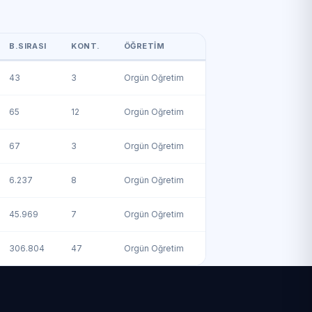
B.SIRASI
KONT.
ÖĞRETIM
43
3
Örgün Öğretim
65
12
Örgün Öğretim
67
3
Örgün Öğretim
6.237
8
Örgün Öğretim
45.969
7
Örgün Öğretim
306.804
47
Örgün Öğretim