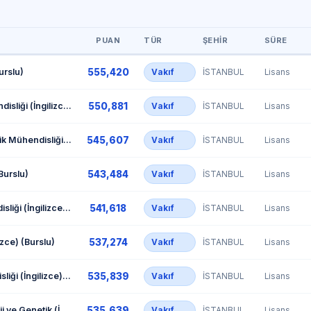
PUAN
TÜR
ŞEHIR
SÜRE
555,420
urslu)
Vakıf
İSTANBUL
Lisans
550,881
Bilgisayar Mühendisliği (İngilizce) (Burslu)
Vakıf
İSTANBUL
Lisans
545,607
Elektrik-Elektronik Mühendisliği (İngilizce) (Burslu)
Vakıf
İSTANBUL
Lisans
543,484
(Burslu)
Vakıf
İSTANBUL
Lisans
541,618
Endüstri Mühendisliği (İngilizce) (Burslu)
Vakıf
İSTANBUL
Lisans
537,274
izce) (Burslu)
Vakıf
İSTANBUL
Lisans
535,839
Makine Mühendisliği (İngilizce) (Burslu)
Vakıf
İSTANBUL
Lisans
535,639
Moleküler Biyoloji ve Genetik (İngilizce) (Burslu)
Vakıf
İSTANBUL
Lisans