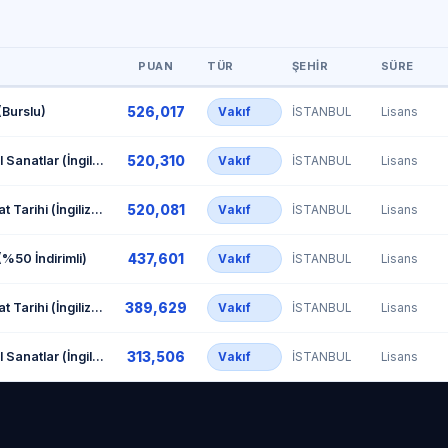
PUAN
TÜR
ŞEHIR
SÜRE
526,017
 (Burslu)
Vakıf
İSTANBUL
Lisans
520,310
Medya ve Görsel Sanatlar (İngilizce) (Burslu)
Vakıf
İSTANBUL
Lisans
520,081
Arkeoloji ve Sanat Tarihi (İngilizce) (Burslu)
Vakıf
İSTANBUL
Lisans
437,601
 (%50 İndirimli)
Vakıf
İSTANBUL
Lisans
389,629
Arkeoloji ve Sanat Tarihi (İngilizce) (%50 İndirimli)
Vakıf
İSTANBUL
Lisans
313,506
Medya ve Görsel Sanatlar (İngilizce) (Ücretli)
Vakıf
İSTANBUL
Lisans