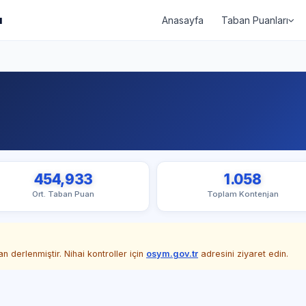
ı
Anasayfa
Taban Puanları
454,933
1.058
Ort. Taban Puan
Toplam Kontenjan
 derlenmiştir. Nihai kontroller için
osym.gov.tr
adresini ziyaret edin.