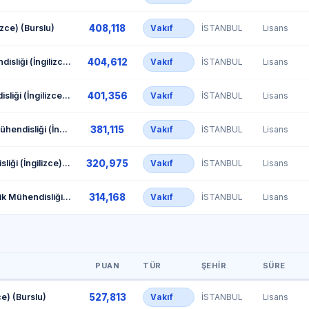
408,118
izce) (Burslu)
Vakıf
İSTANBUL
Lisans
404,612
Bilgisayar Mühendisliği (İngilizce) (Ücretli)
Vakıf
İSTANBUL
Lisans
401,356
Endüstri Mühendisliği (İngilizce) (Ücretli)
Vakıf
İSTANBUL
Lisans
381,115
Kimya-Biyoloji Mühendisliği (İngilizce) (Ücretli)
Vakıf
İSTANBUL
Lisans
320,975
Makine Mühendisliği (İngilizce) (Ücretli)
Vakıf
İSTANBUL
Lisans
314,168
Elektrik-Elektronik Mühendisliği (İngilizce) (Ücretli)
Vakıf
İSTANBUL
Lisans
PUAN
TÜR
ŞEHIR
SÜRE
527,813
ce) (Burslu)
Vakıf
İSTANBUL
Lisans