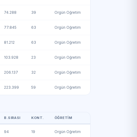
74.288
39
Örgün Öğretim
77.845
63
Örgün Öğretim
81.212
63
Örgün Öğretim
103.928
23
Örgün Öğretim
206.137
32
Örgün Öğretim
223.399
59
Örgün Öğretim
B.SIRASI
KONT.
ÖĞRETIM
94
19
Örgün Öğretim