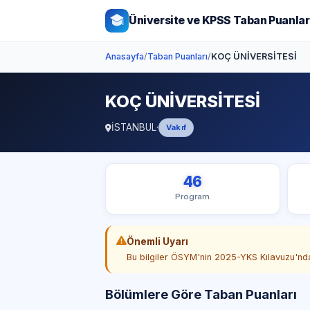
Üniversite ve KPSS Taban Puanlar
Anasayfa
/
Taban Puanları
/
KOÇ ÜNİVERSİTESİ
KOÇ ÜNİVERSİTESİ
İSTANBUL
·
Vakıf
46
Program
Önemli Uyarı
Bu bilgiler ÖSYM'nin 2025-YKS Kılavuzu'ndan
Bölümlere Göre Taban Puanları