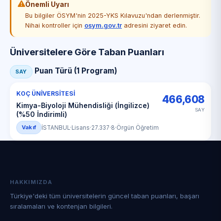
Önemli Uyarı
Bu bilgiler ÖSYM'nin 2025-YKS Kılavuzu'ndan derlenmiştir.
Nihai kontroller için
osym.gov.tr
adresini ziyaret edin.
Üniversitelere Göre Taban Puanları
Puan Türü (1 Program)
SAY
KOÇ ÜNİVERSİTESİ
466,608
Kimya-Biyoloji Mühendisliği (İngilizce)
SAY
(%50 İndirimli)
Vakıf
İSTANBUL
·
Lisans
·
27.337
·
8
·
Örgün Öğretim
HAKKIMIZDA
Türkiye'deki tüm üniversitelerin güncel taban puanları, başarı
sıralamaları ve kontenjan bilgileri.