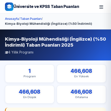
Üniversite ve KPSS Taban Puanları
Anasayfa
/
Taban Puanları
/
Kimya-Biyoloji Mühendisliği (İngilizce) (%50 İndirimli)
Kimya-Biyoloji Mühendisliği (İngilizce) (%50
İndirimli) Taban Puanları 2025
4 Yıllık Programı
1
466,608
Program
En Yüksek
466,608
466,608
En Düşük
Ortalama