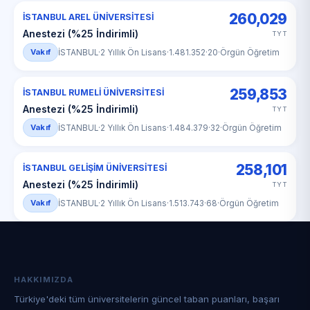
260,029
İSTANBUL AREL ÜNİVERSİTESİ
Anestezi (%25 İndirimli)
TYT
Vakıf
İSTANBUL
·
2 Yıllık Ön Lisans
·
1.481.352
·
20
·
Örgün Öğretim
259,853
İSTANBUL RUMELİ ÜNİVERSİTESİ
Anestezi (%25 İndirimli)
TYT
Vakıf
İSTANBUL
·
2 Yıllık Ön Lisans
·
1.484.379
·
32
·
Örgün Öğretim
258,101
İSTANBUL GELİŞİM ÜNİVERSİTESİ
Anestezi (%25 İndirimli)
TYT
Vakıf
İSTANBUL
·
2 Yıllık Ön Lisans
·
1.513.743
·
68
·
Örgün Öğretim
HAKKIMIZDA
Türkiye'deki tüm üniversitelerin güncel taban puanları, başarı