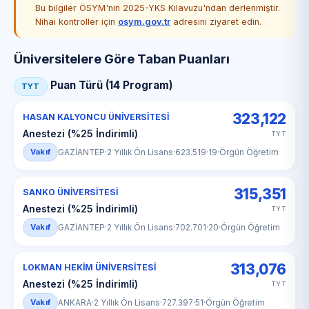
Bu bilgiler ÖSYM'nin 2025-YKS Kılavuzu'ndan derlenmiştir.
Nihai kontroller için
osym.gov.tr
adresini ziyaret edin.
Üniversitelere Göre Taban Puanları
Puan Türü (14 Program)
TYT
323,122
HASAN KALYONCU ÜNİVERSİTESİ
Anestezi (%25 İndirimli)
TYT
Vakıf
GAZİANTEP
·
2 Yıllık Ön Lisans
·
623.519
·
19
·
Örgün Öğretim
315,351
SANKO ÜNİVERSİTESİ
Anestezi (%25 İndirimli)
TYT
Vakıf
GAZİANTEP
·
2 Yıllık Ön Lisans
·
702.701
·
20
·
Örgün Öğretim
313,076
LOKMAN HEKİM ÜNİVERSİTESİ
Anestezi (%25 İndirimli)
TYT
Vakıf
ANKARA
·
2 Yıllık Ön Lisans
·
727.397
·
51
·
Örgün Öğretim