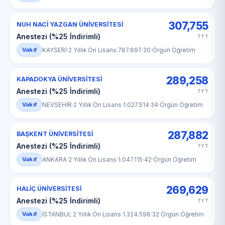
307,755
NUH NACİ YAZGAN ÜNİVERSİTESİ
Anestezi (%25 İndirimli)
TYT
Vakıf
KAYSERİ
·
2 Yıllık Ön Lisans
·
787.697
·
30
·
Örgün Öğretim
289,258
KAPADOKYA ÜNİVERSİTESİ
Anestezi (%25 İndirimli)
TYT
Vakıf
NEVSEHİR
·
2 Yıllık Ön Lisans
·
1.027.514
·
34
·
Örgün Öğretim
287,882
BAŞKENT ÜNİVERSİTESİ
Anestezi (%25 İndirimli)
TYT
Vakıf
ANKARA
·
2 Yıllık Ön Lisans
·
1.047.115
·
42
·
Örgün Öğretim
269,629
HALİÇ ÜNİVERSİTESİ
Anestezi (%25 İndirimli)
TYT
Vakıf
İSTANBUL
·
2 Yıllık Ön Lisans
·
1.324.598
·
32
·
Örgün Öğretim