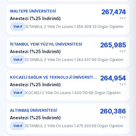
267,474
MALTEPE ÜNİVERSİTESİ
Anestezi (%25 İndirimli)
TYT
Vakıf
İSTANBUL
·
2 Yıllık Ön Lisans
·
1.359.409
·
33
·
Örgün Öğretim
265,985
İSTANBUL YENİ YÜZYIL ÜNİVERSİTESİ
Anestezi (%25 İndirimli)
TYT
Vakıf
İSTANBUL
·
2 Yıllık Ön Lisans
·
1.383.437
·
66
·
Örgün Öğretim
264,954
KOCAELİ SAĞLIK VE TEKNOLOJİ ÜNİVERSİTESİ
Anestezi (%25 İndirimli)
TYT
Vakıf
KOCAELİ
·
2 Yıllık Ön Lisans
·
1.400.110
·
68
·
Örgün Öğretim
260,386
ALTINBAŞ ÜNİVERSİTESİ
Anestezi (%25 İndirimli)
TYT
Vakıf
İSTANBUL
·
2 Yıllık Ön Lisans
·
1.475.303
·
59
·
Örgün Öğretim