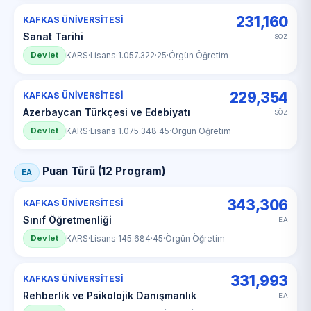
231,160
KAFKAS ÜNİVERSİTESİ
Sanat Tarihi
SÖZ
Devlet
KARS
·
Lisans
·
1.057.322
·
25
·
Örgün Öğretim
229,354
KAFKAS ÜNİVERSİTESİ
Azerbaycan Türkçesi ve Edebiyatı
SÖZ
Devlet
KARS
·
Lisans
·
1.075.348
·
45
·
Örgün Öğretim
Puan Türü (12 Program)
EA
343,306
KAFKAS ÜNİVERSİTESİ
Sınıf Öğretmenliği
EA
Devlet
KARS
·
Lisans
·
145.684
·
45
·
Örgün Öğretim
331,993
KAFKAS ÜNİVERSİTESİ
Rehberlik ve Psikolojik Danışmanlık
EA