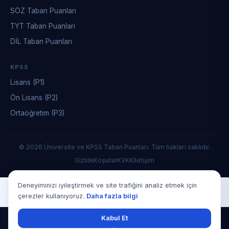
SÖZ Taban Puanları
TYT Taban Puanları
DİL Taban Puanları
KPSS
Lisans (P1)
Ön Lisans (P2)
Ortaöğretim (P3)
© 2026 Üniversite ve KPSS Taban Puanları. Tüm hakları saklıdır.
Gizlilik
Koşullar
KVKK
İletişim
Deneyiminizi iyileştirmek ve site trafiğini analiz etmek için
çerezler kullanıyoruz.
Daha fazla bilgi
Kabul Et