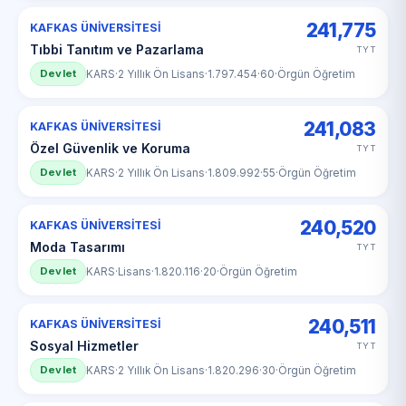
241,775
KAFKAS ÜNİVERSİTESİ
Tıbbi Tanıtım ve Pazarlama
TYT
Devlet
KARS
·
2 Yıllık Ön Lisans
·
1.797.454
·
60
·
Örgün Öğretim
241,083
KAFKAS ÜNİVERSİTESİ
Özel Güvenlik ve Koruma
TYT
Devlet
KARS
·
2 Yıllık Ön Lisans
·
1.809.992
·
55
·
Örgün Öğretim
240,520
KAFKAS ÜNİVERSİTESİ
Moda Tasarımı
TYT
Devlet
KARS
·
Lisans
·
1.820.116
·
20
·
Örgün Öğretim
240,511
KAFKAS ÜNİVERSİTESİ
Sosyal Hizmetler
TYT
Devlet
KARS
·
2 Yıllık Ön Lisans
·
1.820.296
·
30
·
Örgün Öğretim