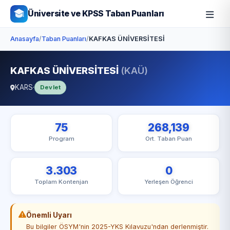
Üniversite ve KPSS Taban Puanları
Anasayfa
/
Taban Puanları
/
KAFKAS ÜNİVERSİTESİ
KAFKAS ÜNİVERSİTESİ
(KAÜ)
KARS
·
Devlet
75
268,139
Program
Ort. Taban Puan
3.303
0
Toplam Kontenjan
Yerleşen Öğrenci
Önemli Uyarı
Bu bilgiler ÖSYM'nin 2025-YKS Kılavuzu'ndan derlenmiştir.