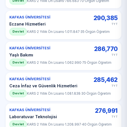
Devlet
KARS
·
2 Yıllık Ön Lisans
·
786.683
·
70
·
Örgün Öğretim
290,385
KAFKAS ÜNİVERSİTESİ
Eczane Hizmetleri
TYT
Devlet
KARS
·
2 Yıllık Ön Lisans
·
1.011.847
·
35
·
Örgün Öğretim
286,770
KAFKAS ÜNİVERSİTESİ
Yaşlı Bakımı
TYT
Devlet
KARS
·
2 Yıllık Ön Lisans
·
1.062.990
·
75
·
Örgün Öğretim
285,462
KAFKAS ÜNİVERSİTESİ
Ceza İnfaz ve Güvenlik Hizmetleri
TYT
Devlet
KARS
·
2 Yıllık Ön Lisans
·
1.081.838
·
30
·
Örgün Öğretim
276,991
KAFKAS ÜNİVERSİTESİ
Laboratuvar Teknolojisi
TYT
Devlet
KARS
·
2 Yıllık Ön Lisans
·
1.208.997
·
40
·
Örgün Öğretim