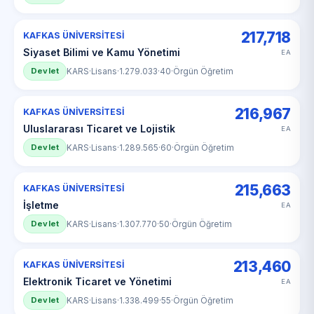
217,718
KAFKAS ÜNİVERSİTESİ
Siyaset Bilimi ve Kamu Yönetimi
EA
Devlet
KARS
·
Lisans
·
1.279.033
·
40
·
Örgün Öğretim
216,967
KAFKAS ÜNİVERSİTESİ
Uluslararası Ticaret ve Lojistik
EA
Devlet
KARS
·
Lisans
·
1.289.565
·
60
·
Örgün Öğretim
215,663
KAFKAS ÜNİVERSİTESİ
İşletme
EA
Devlet
KARS
·
Lisans
·
1.307.770
·
50
·
Örgün Öğretim
213,460
KAFKAS ÜNİVERSİTESİ
Elektronik Ticaret ve Yönetimi
EA
Devlet
KARS
·
Lisans
·
1.338.499
·
55
·
Örgün Öğretim