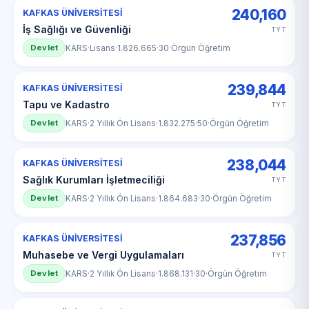
240,160
KAFKAS ÜNİVERSİTESİ
İş Sağlığı ve Güvenliği
TYT
Devlet
KARS
·
Lisans
·
1.826.665
·
30
·
Örgün Öğretim
239,844
KAFKAS ÜNİVERSİTESİ
Tapu ve Kadastro
TYT
Devlet
KARS
·
2 Yıllık Ön Lisans
·
1.832.275
·
50
·
Örgün Öğretim
238,044
KAFKAS ÜNİVERSİTESİ
Sağlık Kurumları İşletmeciliği
TYT
Devlet
KARS
·
2 Yıllık Ön Lisans
·
1.864.683
·
30
·
Örgün Öğretim
237,856
KAFKAS ÜNİVERSİTESİ
Muhasebe ve Vergi Uygulamaları
TYT
Devlet
KARS
·
2 Yıllık Ön Lisans
·
1.868.131
·
30
·
Örgün Öğretim