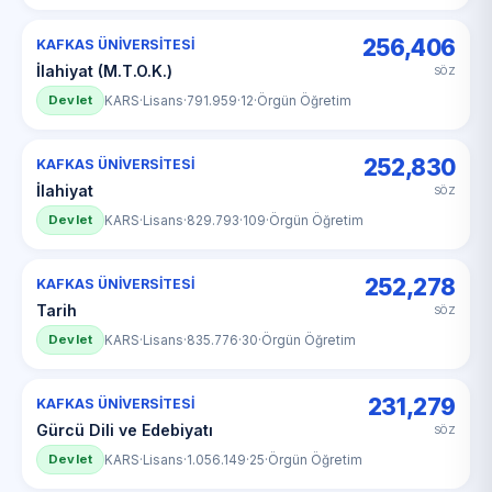
256,406
KAFKAS ÜNİVERSİTESİ
İlahiyat (M.T.O.K.)
SÖZ
Devlet
KARS
·
Lisans
·
791.959
·
12
·
Örgün Öğretim
252,830
KAFKAS ÜNİVERSİTESİ
İlahiyat
SÖZ
Devlet
KARS
·
Lisans
·
829.793
·
109
·
Örgün Öğretim
252,278
KAFKAS ÜNİVERSİTESİ
Tarih
SÖZ
Devlet
KARS
·
Lisans
·
835.776
·
30
·
Örgün Öğretim
231,279
KAFKAS ÜNİVERSİTESİ
Gürcü Dili ve Edebiyatı
SÖZ
Devlet
KARS
·
Lisans
·
1.056.149
·
25
·
Örgün Öğretim