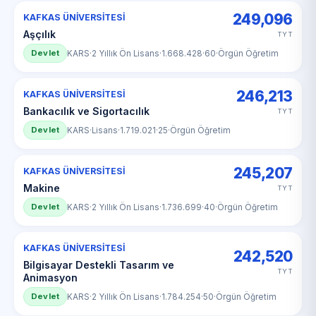
249,096
KAFKAS ÜNİVERSİTESİ
Aşçılık
TYT
Devlet
KARS
·
2 Yıllık Ön Lisans
·
1.668.428
·
60
·
Örgün Öğretim
246,213
KAFKAS ÜNİVERSİTESİ
Bankacılık ve Sigortacılık
TYT
Devlet
KARS
·
Lisans
·
1.719.021
·
25
·
Örgün Öğretim
245,207
KAFKAS ÜNİVERSİTESİ
Makine
TYT
Devlet
KARS
·
2 Yıllık Ön Lisans
·
1.736.699
·
40
·
Örgün Öğretim
KAFKAS ÜNİVERSİTESİ
242,520
Bilgisayar Destekli Tasarım ve
TYT
Animasyon
Devlet
KARS
·
2 Yıllık Ön Lisans
·
1.784.254
·
50
·
Örgün Öğretim