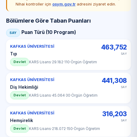
Nihai kontroller için
osym.gov.tr
adresini ziyaret edin.
Bölümlere Göre Taban Puanları
Puan Türü (10 Program)
SAY
463,752
KAFKAS ÜNİVERSİTESİ
Tıp
SAY
Devlet
KARS
·
Lisans
·
29.182
·
110
·
Örgün Öğretim
441,308
KAFKAS ÜNİVERSİTESİ
Diş Hekimliği
SAY
Devlet
KARS
·
Lisans
·
45.064
·
30
·
Örgün Öğretim
316,203
KAFKAS ÜNİVERSİTESİ
Hemşirelik
SAY
Devlet
KARS
·
Lisans
·
218.072
·
150
·
Örgün Öğretim