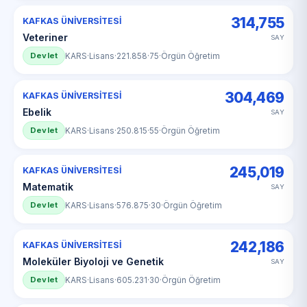
314,755
KAFKAS ÜNİVERSİTESİ
Veteriner
SAY
Devlet
KARS
·
Lisans
·
221.858
·
75
·
Örgün Öğretim
304,469
KAFKAS ÜNİVERSİTESİ
Ebelik
SAY
Devlet
KARS
·
Lisans
·
250.815
·
55
·
Örgün Öğretim
245,019
KAFKAS ÜNİVERSİTESİ
Matematik
SAY
Devlet
KARS
·
Lisans
·
576.875
·
30
·
Örgün Öğretim
242,186
KAFKAS ÜNİVERSİTESİ
Moleküler Biyoloji ve Genetik
SAY
Devlet
KARS
·
Lisans
·
605.231
·
30
·
Örgün Öğretim