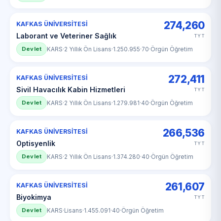
274,260
KAFKAS ÜNİVERSİTESİ
Laborant ve Veteriner Sağlık
TYT
Devlet
KARS
·
2 Yıllık Ön Lisans
·
1.250.955
·
70
·
Örgün Öğretim
272,411
KAFKAS ÜNİVERSİTESİ
Sivil Havacılık Kabin Hizmetleri
TYT
Devlet
KARS
·
2 Yıllık Ön Lisans
·
1.279.981
·
40
·
Örgün Öğretim
266,536
KAFKAS ÜNİVERSİTESİ
Optisyenlik
TYT
Devlet
KARS
·
2 Yıllık Ön Lisans
·
1.374.280
·
40
·
Örgün Öğretim
261,607
KAFKAS ÜNİVERSİTESİ
Biyokimya
TYT
Devlet
KARS
·
Lisans
·
1.455.091
·
40
·
Örgün Öğretim