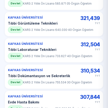
Devlet
KARS
·
2 Yıllık Ön Lisans
·
585.871
·
35
·
Örgün Öğretim
321,439
KAFKAS ÜNİVERSİTESİ
Tıbbi Görüntüleme Teknikleri
TYT
Devlet
KARS
·
2 Yıllık Ön Lisans
·
640.030
·
40
·
Örgün Öğretim
312,504
KAFKAS ÜNİVERSİTESİ
Tıbbi Laboratuvar Teknikleri
TYT
Devlet
KARS
·
2 Yıllık Ön Lisans
·
733.627
·
40
·
Örgün Öğretim
310,534
KAFKAS ÜNİVERSİTESİ
Tıbbi Dokümantasyon ve Sekreterlik
TYT
Devlet
KARS
·
2 Yıllık Ön Lisans
·
755.534
·
30
·
Örgün Öğretim
307,844
KAFKAS ÜNİVERSİTESİ
Evde Hasta Bakımı
TYT