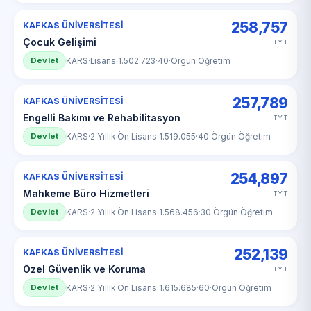
258,757
KAFKAS ÜNİVERSİTESİ
Çocuk Gelişimi
TYT
Devlet
KARS
·
Lisans
·
1.502.723
·
40
·
Örgün Öğretim
257,789
KAFKAS ÜNİVERSİTESİ
Engelli Bakımı ve Rehabilitasyon
TYT
Devlet
KARS
·
2 Yıllık Ön Lisans
·
1.519.055
·
40
·
Örgün Öğretim
254,897
KAFKAS ÜNİVERSİTESİ
Mahkeme Büro Hizmetleri
TYT
Devlet
KARS
·
2 Yıllık Ön Lisans
·
1.568.456
·
30
·
Örgün Öğretim
252,139
KAFKAS ÜNİVERSİTESİ
Özel Güvenlik ve Koruma
TYT
Devlet
KARS
·
2 Yıllık Ön Lisans
·
1.615.685
·
60
·
Örgün Öğretim