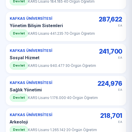
Devlet
KARS
·
Lisans
·
184.185
·
40
·
Örgün Öğretim
287,622
KAFKAS ÜNİVERSİTESİ
Yönetim Bilişim Sistemleri
EA
Devlet
KARS
·
Lisans
·
441.235
·
70
·
Örgün Öğretim
241,700
KAFKAS ÜNİVERSİTESİ
Sosyal Hizmet
EA
Devlet
KARS
·
Lisans
·
940.477
·
30
·
Örgün Öğretim
224,976
KAFKAS ÜNİVERSİTESİ
Sağlık Yönetimi
EA
Devlet
KARS
·
Lisans
·
1.176.000
·
40
·
Örgün Öğretim
218,701
KAFKAS ÜNİVERSİTESİ
Arkeoloji
EA
Devlet
KARS
·
Lisans
·
1.265.142
·
20
·
Örgün Öğretim