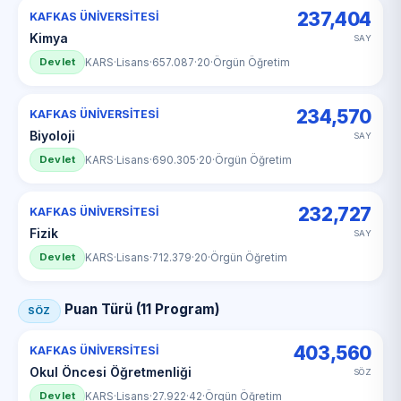
237,404
KAFKAS ÜNİVERSİTESİ
Kimya
SAY
Devlet
KARS
·
Lisans
·
657.087
·
20
·
Örgün Öğretim
234,570
KAFKAS ÜNİVERSİTESİ
Biyoloji
SAY
Devlet
KARS
·
Lisans
·
690.305
·
20
·
Örgün Öğretim
232,727
KAFKAS ÜNİVERSİTESİ
Fizik
SAY
Devlet
KARS
·
Lisans
·
712.379
·
20
·
Örgün Öğretim
Puan Türü (11 Program)
SÖZ
403,560
KAFKAS ÜNİVERSİTESİ
Okul Öncesi Öğretmenliği
SÖZ
Devlet
KARS
·
Lisans
·
27.922
·
42
·
Örgün Öğretim