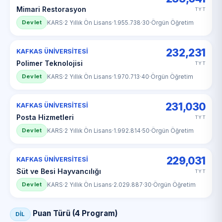
Mimari Restorasyon
TYT
Devlet
KARS
·
2 Yıllık Ön Lisans
·
1.955.738
·
30
·
Örgün Öğretim
232,231
KAFKAS ÜNİVERSİTESİ
Polimer Teknolojisi
TYT
Devlet
KARS
·
2 Yıllık Ön Lisans
·
1.970.713
·
40
·
Örgün Öğretim
231,030
KAFKAS ÜNİVERSİTESİ
Posta Hizmetleri
TYT
Devlet
KARS
·
2 Yıllık Ön Lisans
·
1.992.814
·
50
·
Örgün Öğretim
229,031
KAFKAS ÜNİVERSİTESİ
Süt ve Besi Hayvancılığı
TYT
Devlet
KARS
·
2 Yıllık Ön Lisans
·
2.029.887
·
30
·
Örgün Öğretim
Puan Türü (4 Program)
DİL