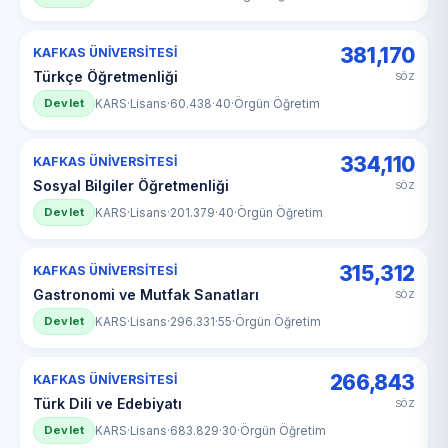
381,170
KAFKAS ÜNİVERSİTESİ
Türkçe Öğretmenliği
SÖZ
Devlet
KARS
·
Lisans
·
60.438
·
40
·
Örgün Öğretim
334,110
KAFKAS ÜNİVERSİTESİ
Sosyal Bilgiler Öğretmenliği
SÖZ
Devlet
KARS
·
Lisans
·
201.379
·
40
·
Örgün Öğretim
315,312
KAFKAS ÜNİVERSİTESİ
Gastronomi ve Mutfak Sanatları
SÖZ
Devlet
KARS
·
Lisans
·
296.331
·
55
·
Örgün Öğretim
266,843
KAFKAS ÜNİVERSİTESİ
Türk Dili ve Edebiyatı
SÖZ
Devlet
KARS
·
Lisans
·
683.829
·
30
·
Örgün Öğretim