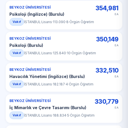
354,981
BEYKOZ ÜNİVERSİTESİ
Psikoloji (İngilizce) (Burslu)
EA
Vakıf
İSTANBUL
·
Lisans
·
113.090
·
8
·
Örgün Öğretim
350,149
BEYKOZ ÜNİVERSİTESİ
Psikoloji (Burslu)
EA
Vakıf
İSTANBUL
·
Lisans
·
125.840
·
10
·
Örgün Öğretim
332,510
BEYKOZ ÜNİVERSİTESİ
Havacılık Yönetimi (İngilizce) (Burslu)
EA
Vakıf
İSTANBUL
·
Lisans
·
182.187
·
4
·
Örgün Öğretim
330,779
BEYKOZ ÜNİVERSİTESİ
İç Mimarlık ve Çevre Tasarımı (Burslu)
EA
Vakıf
İSTANBUL
·
Lisans
·
188.834
·
5
·
Örgün Öğretim