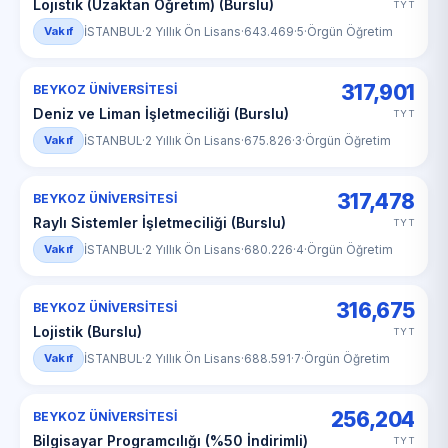
Lojistik (Uzaktan Öğretim) (Burslu)
TYT
Vakıf
İSTANBUL
·
2 Yıllık Ön Lisans
·
643.469
·
5
·
Örgün Öğretim
317,901
BEYKOZ ÜNİVERSİTESİ
Deniz ve Liman İşletmeciliği (Burslu)
TYT
Vakıf
İSTANBUL
·
2 Yıllık Ön Lisans
·
675.826
·
3
·
Örgün Öğretim
317,478
BEYKOZ ÜNİVERSİTESİ
Raylı Sistemler İşletmeciliği (Burslu)
TYT
Vakıf
İSTANBUL
·
2 Yıllık Ön Lisans
·
680.226
·
4
·
Örgün Öğretim
316,675
BEYKOZ ÜNİVERSİTESİ
Lojistik (Burslu)
TYT
Vakıf
İSTANBUL
·
2 Yıllık Ön Lisans
·
688.591
·
7
·
Örgün Öğretim
256,204
BEYKOZ ÜNİVERSİTESİ
Bilgisayar Programcılığı (%50 İndirimli)
TYT