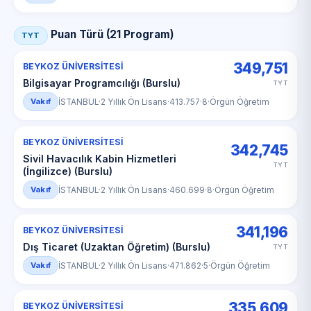
Puan Türü (21 Program)
TYT
349,751
BEYKOZ ÜNİVERSİTESİ
Bilgisayar Programcılığı (Burslu)
TYT
Vakıf
İSTANBUL
·
2 Yıllık Ön Lisans
·
413.757
·
8
·
Örgün Öğretim
BEYKOZ ÜNİVERSİTESİ
342,745
Sivil Havacılık Kabin Hizmetleri
TYT
(İngilizce) (Burslu)
Vakıf
İSTANBUL
·
2 Yıllık Ön Lisans
·
460.699
·
8
·
Örgün Öğretim
341,196
BEYKOZ ÜNİVERSİTESİ
Dış Ticaret (Uzaktan Öğretim) (Burslu)
TYT
Vakıf
İSTANBUL
·
2 Yıllık Ön Lisans
·
471.862
·
5
·
Örgün Öğretim
335,609
BEYKOZ ÜNİVERSİTESİ