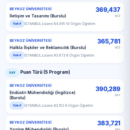
369,437
BEYKOZ ÜNİVERSİTESİ
İletişim ve Tasarımı (Burslu)
SÖZ
Vakıf
İSTANBUL
·
Lisans
·
84.915
·
10
·
Örgün Öğretim
365,781
BEYKOZ ÜNİVERSİTESİ
Halkla İlişkiler ve Reklamcılık (Burslu)
SÖZ
Vakıf
İSTANBUL
·
Lisans
·
93.673
·
6
·
Örgün Öğretim
Puan Türü (5 Program)
SAY
BEYKOZ ÜNİVERSİTESİ
390,289
Endüstri Mühendisliği (İngilizce)
SAY
(Burslu)
Vakıf
İSTANBUL
·
Lisans
·
93.152
·
6
·
Örgün Öğretim
383,721
BEYKOZ ÜNİVERSİTESİ
Yazılım Mühendisliği (Burslu)
SAY