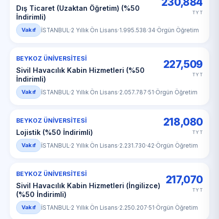
230,884
Dış Ticaret (Uzaktan Öğretim) (%50
TYT
İndirimli)
Vakıf
İSTANBUL
·
2 Yıllık Ön Lisans
·
1.995.538
·
34
·
Örgün Öğretim
BEYKOZ ÜNİVERSİTESİ
227,509
Sivil Havacılık Kabin Hizmetleri (%50
TYT
İndirimli)
Vakıf
İSTANBUL
·
2 Yıllık Ön Lisans
·
2.057.787
·
51
·
Örgün Öğretim
218,080
BEYKOZ ÜNİVERSİTESİ
Lojistik (%50 İndirimli)
TYT
Vakıf
İSTANBUL
·
2 Yıllık Ön Lisans
·
2.231.730
·
42
·
Örgün Öğretim
BEYKOZ ÜNİVERSİTESİ
217,070
Sivil Havacılık Kabin Hizmetleri (İngilizce)
TYT
(%50 İndirimli)
Vakıf
İSTANBUL
·
2 Yıllık Ön Lisans
·
2.250.207
·
51
·
Örgün Öğretim