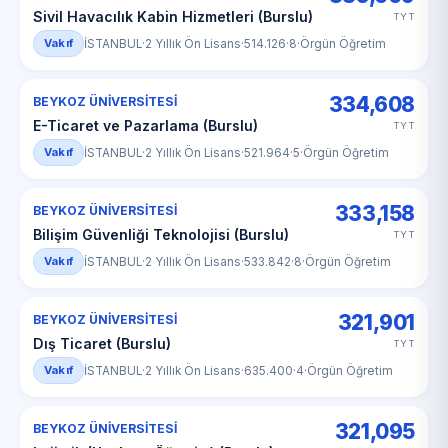
Sivil Havacılık Kabin Hizmetleri (Burslu)
TYT
Vakıf
İSTANBUL
·
2 Yıllık Ön Lisans
·
514.126
·
8
·
Örgün Öğretim
334,608
BEYKOZ ÜNİVERSİTESİ
E-Ticaret ve Pazarlama (Burslu)
TYT
Vakıf
İSTANBUL
·
2 Yıllık Ön Lisans
·
521.964
·
5
·
Örgün Öğretim
333,158
BEYKOZ ÜNİVERSİTESİ
Bilişim Güvenliği Teknolojisi (Burslu)
TYT
Vakıf
İSTANBUL
·
2 Yıllık Ön Lisans
·
533.842
·
8
·
Örgün Öğretim
321,901
BEYKOZ ÜNİVERSİTESİ
Dış Ticaret (Burslu)
TYT
Vakıf
İSTANBUL
·
2 Yıllık Ön Lisans
·
635.400
·
4
·
Örgün Öğretim
321,095
BEYKOZ ÜNİVERSİTESİ