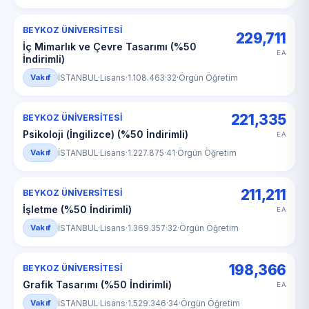
BEYKOZ ÜNİVERSİTESİ
229,711
İç Mimarlık ve Çevre Tasarımı (%50
EA
İndirimli)
Vakıf
İSTANBUL
·
Lisans
·
1.108.463
·
32
·
Örgün Öğretim
221,335
BEYKOZ ÜNİVERSİTESİ
Psikoloji (İngilizce) (%50 İndirimli)
EA
Vakıf
İSTANBUL
·
Lisans
·
1.227.875
·
41
·
Örgün Öğretim
211,211
BEYKOZ ÜNİVERSİTESİ
İşletme (%50 İndirimli)
EA
Vakıf
İSTANBUL
·
Lisans
·
1.369.357
·
32
·
Örgün Öğretim
198,366
BEYKOZ ÜNİVERSİTESİ
Grafik Tasarımı (%50 İndirimli)
EA
Vakıf
İSTANBUL
·
Lisans
·
1.529.346
·
34
·
Örgün Öğretim