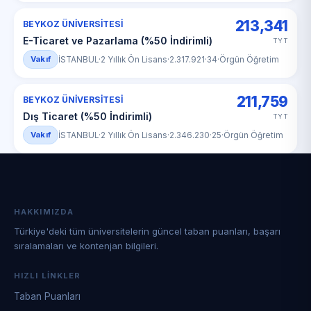
213,341
BEYKOZ ÜNİVERSİTESİ
E-Ticaret ve Pazarlama (%50 İndirimli)
TYT
Vakıf
İSTANBUL
·
2 Yıllık Ön Lisans
·
2.317.921
·
34
·
Örgün Öğretim
211,759
BEYKOZ ÜNİVERSİTESİ
Dış Ticaret (%50 İndirimli)
TYT
Vakıf
İSTANBUL
·
2 Yıllık Ön Lisans
·
2.346.230
·
25
·
Örgün Öğretim
HAKKIMIZDA
Türkiye'deki tüm üniversitelerin güncel taban puanları, başarı
sıralamaları ve kontenjan bilgileri.
HIZLI LINKLER
Taban Puanları