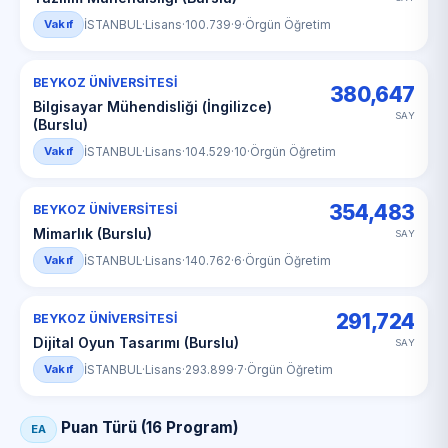
Vakıf
İSTANBUL
·
Lisans
·
100.739
·
9
·
Örgün Öğretim
BEYKOZ ÜNİVERSİTESİ
380,647
Bilgisayar Mühendisliği (İngilizce)
SAY
(Burslu)
Vakıf
İSTANBUL
·
Lisans
·
104.529
·
10
·
Örgün Öğretim
354,483
BEYKOZ ÜNİVERSİTESİ
Mimarlık (Burslu)
SAY
Vakıf
İSTANBUL
·
Lisans
·
140.762
·
6
·
Örgün Öğretim
291,724
BEYKOZ ÜNİVERSİTESİ
Dijital Oyun Tasarımı (Burslu)
SAY
Vakıf
İSTANBUL
·
Lisans
·
293.899
·
7
·
Örgün Öğretim
Puan Türü (16 Program)
EA