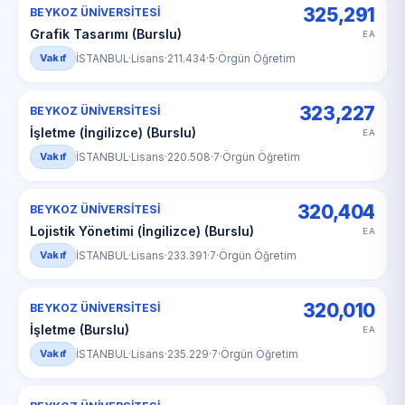
325,291
BEYKOZ ÜNİVERSİTESİ
Grafik Tasarımı (Burslu)
EA
Vakıf
İSTANBUL
·
Lisans
·
211.434
·
5
·
Örgün Öğretim
323,227
BEYKOZ ÜNİVERSİTESİ
İşletme (İngilizce) (Burslu)
EA
Vakıf
İSTANBUL
·
Lisans
·
220.508
·
7
·
Örgün Öğretim
320,404
BEYKOZ ÜNİVERSİTESİ
Lojistik Yönetimi (İngilizce) (Burslu)
EA
Vakıf
İSTANBUL
·
Lisans
·
233.391
·
7
·
Örgün Öğretim
320,010
BEYKOZ ÜNİVERSİTESİ
İşletme (Burslu)
EA
Vakıf
İSTANBUL
·
Lisans
·
235.229
·
7
·
Örgün Öğretim