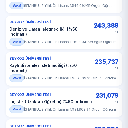
Vakıf
İSTANBUL
·
2 Yıllık Ön Lisans
·
1.546.092
·
51
·
Örgün Öğretim
BEYKOZ ÜNİVERSİTESİ
243,388
Deniz ve Liman İşletmeciliği (%50
TYT
İndirimli)
Vakıf
İSTANBUL
·
2 Yıllık Ön Lisans
·
1.769.004
·
23
·
Örgün Öğretim
BEYKOZ ÜNİVERSİTESİ
235,737
Raylı Sistemler İşletmeciliği (%50
TYT
İndirimli)
Vakıf
İSTANBUL
·
2 Yıllık Ön Lisans
·
1.906.309
·
21
·
Örgün Öğretim
231,079
BEYKOZ ÜNİVERSİTESİ
Lojistik (Uzaktan Öğretim) (%50 İndirimli)
TYT
Vakıf
İSTANBUL
·
2 Yıllık Ön Lisans
·
1.991.902
·
34
·
Örgün Öğretim
BEYKOZ ÜNİVERSİTESİ