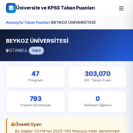
Üniversite ve KPSS Taban Puanları
Anasayfa
/
Taban Puanları
/
BEYKOZ ÜNİVERSİTESİ
BEYKOZ ÜNİVERSİTESİ
İSTANBUL
·
Vakıf
47
303,070
Program
Ort. Taban Puan
793
0
Toplam Kontenjan
Yerleşen Öğrenci
Önemli Uyarı
Bu bilgiler ÖSYM'nin 2025-YKS Kılavuzu'ndan derlenmiştir.