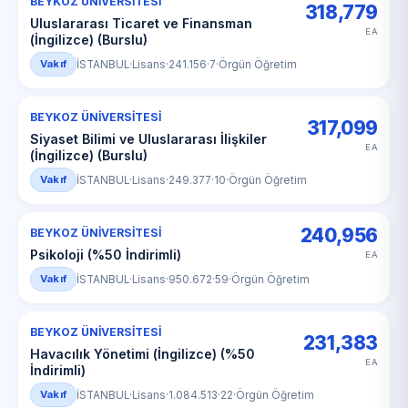
BEYKOZ ÜNİVERSİTESİ
318,779
Uluslararası Ticaret ve Finansman
EA
(İngilizce) (Burslu)
Vakıf
İSTANBUL
·
Lisans
·
241.156
·
7
·
Örgün Öğretim
BEYKOZ ÜNİVERSİTESİ
317,099
Siyaset Bilimi ve Uluslararası İlişkiler
EA
(İngilizce) (Burslu)
Vakıf
İSTANBUL
·
Lisans
·
249.377
·
10
·
Örgün Öğretim
240,956
BEYKOZ ÜNİVERSİTESİ
Psikoloji (%50 İndirimli)
EA
Vakıf
İSTANBUL
·
Lisans
·
950.672
·
59
·
Örgün Öğretim
BEYKOZ ÜNİVERSİTESİ
231,383
Havacılık Yönetimi (İngilizce) (%50
EA
İndirimli)
Vakıf
İSTANBUL
·
Lisans
·
1.084.513
·
22
·
Örgün Öğretim