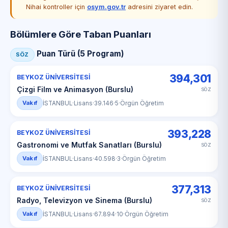
Nihai kontroller için
osym.gov.tr
adresini ziyaret edin.
Bölümlere Göre Taban Puanları
Puan Türü (5 Program)
SÖZ
394,301
BEYKOZ ÜNİVERSİTESİ
Çizgi Film ve Animasyon (Burslu)
SÖZ
Vakıf
İSTANBUL
·
Lisans
·
39.146
·
5
·
Örgün Öğretim
393,228
BEYKOZ ÜNİVERSİTESİ
Gastronomi ve Mutfak Sanatları (Burslu)
SÖZ
Vakıf
İSTANBUL
·
Lisans
·
40.598
·
3
·
Örgün Öğretim
377,313
BEYKOZ ÜNİVERSİTESİ
Radyo, Televizyon ve Sinema (Burslu)
SÖZ
Vakıf
İSTANBUL
·
Lisans
·
67.894
·
10
·
Örgün Öğretim