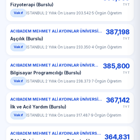
Fizyoterapi (Burslu)
TYT
Vakıf
İSTANBUL
·
2 Yıllık Ön Lisans
·
203.542
·
5
·
Örgün Öğretim
387,198
ACIBADEM MEHMET ALİ AYDINLAR ÜNİVERSİTESİ
Aşçılık (Burslu)
TYT
Vakıf
İSTANBUL
·
2 Yıllık Ön Lisans
·
233.350
·
4
·
Örgün Öğretim
385,800
ACIBADEM MEHMET ALİ AYDINLAR ÜNİVERSİTESİ
Bilgisayar Programcılığı (Burslu)
TYT
Vakıf
İSTANBUL
·
2 Yıllık Ön Lisans
·
238.373
·
7
·
Örgün Öğretim
367,142
ACIBADEM MEHMET ALİ AYDINLAR ÜNİVERSİTESİ
İlk ve Acil Yardım (Burslu)
TYT
Vakıf
İSTANBUL
·
2 Yıllık Ön Lisans
·
317.487
·
9
·
Örgün Öğretim
ACIBADEM MEHMET ALİ AYDINLAR ÜNİVERSİTESİ
364,831