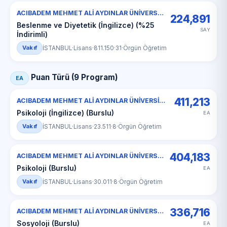
ACIBADEM MEHMET ALİ AYDINLAR ÜNİVERSİTESİ
224,891
Beslenme ve Diyetetik (İngilizce) (%25
SAY
İndirimli)
Vakıf
İSTANBUL
·
Lisans
·
811.150
·
31
·
Örgün Öğretim
Puan Türü (9 Program)
EA
411,213
ACIBADEM MEHMET ALİ AYDINLAR ÜNİVERSİTESİ
Psikoloji (İngilizce) (Burslu)
EA
Vakıf
İSTANBUL
·
Lisans
·
23.511
·
8
·
Örgün Öğretim
404,183
ACIBADEM MEHMET ALİ AYDINLAR ÜNİVERSİTESİ
Psikoloji (Burslu)
EA
Vakıf
İSTANBUL
·
Lisans
·
30.011
·
8
·
Örgün Öğretim
336,716
ACIBADEM MEHMET ALİ AYDINLAR ÜNİVERSİTESİ
Sosyoloji (Burslu)
EA