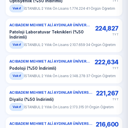
Optisyenlik (%50 İndirimli)
TYT
Vakıf
İSTANBUL
·
2 Yıllık Ön Lisans
·
1.774.224
·
41
·
Örgün Öğretim
ACIBADEM MEHMET ALİ AYDINLAR ÜNİVERSİTESİ
224,827
Patoloji Laboratuvar Teknikleri (%50
TYT
İndirimli)
Vakıf
İSTANBUL
·
2 Yıllık Ön Lisans
·
2.107.659
·
34
·
Örgün Öğretim
222,634
ACIBADEM MEHMET ALİ AYDINLAR ÜNİVERSİTESİ
Podoloji (%50 İndirimli)
TYT
Vakıf
İSTANBUL
·
2 Yıllık Ön Lisans
·
2.148.278
·
37
·
Örgün Öğretim
221,267
ACIBADEM MEHMET ALİ AYDINLAR ÜNİVERSİTESİ
Diyaliz (%50 İndirimli)
TYT
Vakıf
İSTANBUL
·
2 Yıllık Ön Lisans
·
2.173.315
·
31
·
Örgün Öğretim
216,600
ACIBADEM MEHMET ALİ AYDINLAR ÜNİVERSİTESİ