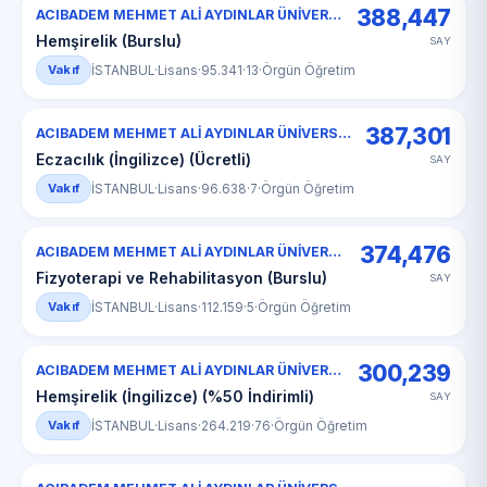
388,447
ACIBADEM MEHMET ALİ AYDINLAR ÜNİVERSİTESİ
Hemşirelik (Burslu)
SAY
Vakıf
İSTANBUL
·
Lisans
·
95.341
·
13
·
Örgün Öğretim
387,301
ACIBADEM MEHMET ALİ AYDINLAR ÜNİVERSİTESİ
Eczacılık (İngilizce) (Ücretli)
SAY
Vakıf
İSTANBUL
·
Lisans
·
96.638
·
7
·
Örgün Öğretim
374,476
ACIBADEM MEHMET ALİ AYDINLAR ÜNİVERSİTESİ
Fizyoterapi ve Rehabilitasyon (Burslu)
SAY
Vakıf
İSTANBUL
·
Lisans
·
112.159
·
5
·
Örgün Öğretim
300,239
ACIBADEM MEHMET ALİ AYDINLAR ÜNİVERSİTESİ
Hemşirelik (İngilizce) (%50 İndirimli)
SAY
Vakıf
İSTANBUL
·
Lisans
·
264.219
·
76
·
Örgün Öğretim