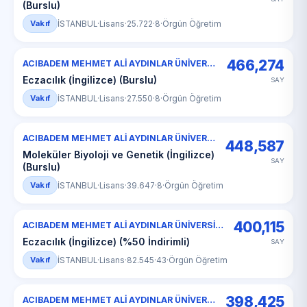
(Burslu)
Vakıf
İSTANBUL
·
Lisans
·
25.722
·
8
·
Örgün Öğretim
466,274
ACIBADEM MEHMET ALİ AYDINLAR ÜNİVERSİTESİ
Eczacılık (İngilizce) (Burslu)
SAY
Vakıf
İSTANBUL
·
Lisans
·
27.550
·
8
·
Örgün Öğretim
ACIBADEM MEHMET ALİ AYDINLAR ÜNİVERSİTESİ
448,587
Moleküler Biyoloji ve Genetik (İngilizce)
SAY
(Burslu)
Vakıf
İSTANBUL
·
Lisans
·
39.647
·
8
·
Örgün Öğretim
400,115
ACIBADEM MEHMET ALİ AYDINLAR ÜNİVERSİTESİ
Eczacılık (İngilizce) (%50 İndirimli)
SAY
Vakıf
İSTANBUL
·
Lisans
·
82.545
·
43
·
Örgün Öğretim
398,425
ACIBADEM MEHMET ALİ AYDINLAR ÜNİVERSİTESİ