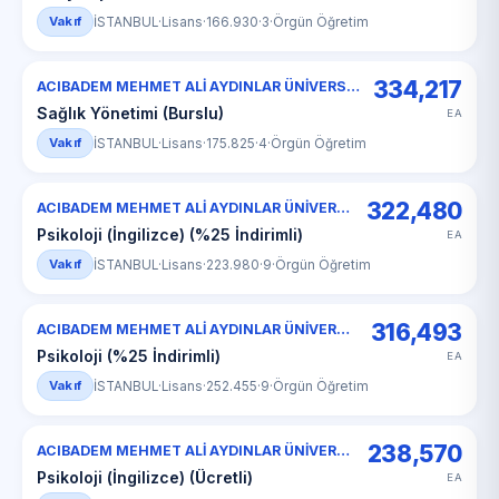
Vakıf
İSTANBUL
·
Lisans
·
166.930
·
3
·
Örgün Öğretim
334,217
ACIBADEM MEHMET ALİ AYDINLAR ÜNİVERSİTESİ
Sağlık Yönetimi (Burslu)
EA
Vakıf
İSTANBUL
·
Lisans
·
175.825
·
4
·
Örgün Öğretim
322,480
ACIBADEM MEHMET ALİ AYDINLAR ÜNİVERSİTESİ
Psikoloji (İngilizce) (%25 İndirimli)
EA
Vakıf
İSTANBUL
·
Lisans
·
223.980
·
9
·
Örgün Öğretim
316,493
ACIBADEM MEHMET ALİ AYDINLAR ÜNİVERSİTESİ
Psikoloji (%25 İndirimli)
EA
Vakıf
İSTANBUL
·
Lisans
·
252.455
·
9
·
Örgün Öğretim
238,570
ACIBADEM MEHMET ALİ AYDINLAR ÜNİVERSİTESİ
Psikoloji (İngilizce) (Ücretli)
EA