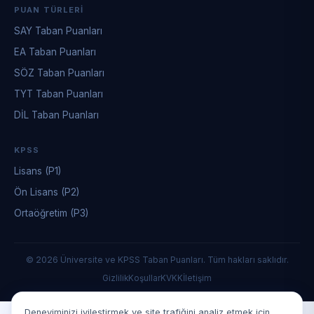
PUAN TÜRLERI
SAY Taban Puanları
EA Taban Puanları
SÖZ Taban Puanları
TYT Taban Puanları
DİL Taban Puanları
KPSS
Lisans (P1)
Ön Lisans (P2)
Ortaöğretim (P3)
© 2026 Üniversite ve KPSS Taban Puanları. Tüm hakları saklıdır.
Gizlilik
Koşullar
KVKK
İletişim
Deneyiminizi iyileştirmek ve site trafiğini analiz etmek için