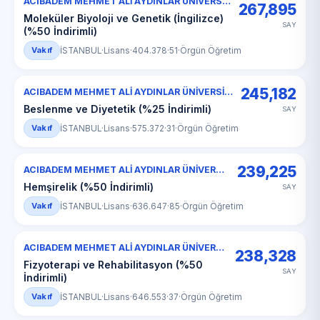
ACIBADEM MEHMET ALİ AYDINLAR ÜNİVERSİTESİ
267,895
Moleküler Biyoloji ve Genetik (İngilizce)
SAY
(%50 İndirimli)
Vakıf
İSTANBUL
·
Lisans
·
404.378
·
51
·
Örgün Öğretim
245,182
ACIBADEM MEHMET ALİ AYDINLAR ÜNİVERSİTESİ
Beslenme ve Diyetetik (%25 İndirimli)
SAY
Vakıf
İSTANBUL
·
Lisans
·
575.372
·
31
·
Örgün Öğretim
239,225
ACIBADEM MEHMET ALİ AYDINLAR ÜNİVERSİTESİ
Hemşirelik (%50 İndirimli)
SAY
Vakıf
İSTANBUL
·
Lisans
·
636.647
·
85
·
Örgün Öğretim
ACIBADEM MEHMET ALİ AYDINLAR ÜNİVERSİTESİ
238,328
Fizyoterapi ve Rehabilitasyon (%50
SAY
İndirimli)
Vakıf
İSTANBUL
·
Lisans
·
646.553
·
37
·
Örgün Öğretim