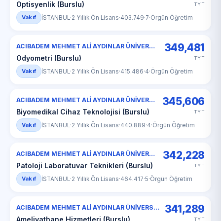
Optisyenlik (Burslu)
TYT
Vakıf
İSTANBUL
·
2 Yıllık Ön Lisans
·
403.749
·
7
·
Örgün Öğretim
349,481
ACIBADEM MEHMET ALİ AYDINLAR ÜNİVERSİTESİ
Odyometri (Burslu)
TYT
Vakıf
İSTANBUL
·
2 Yıllık Ön Lisans
·
415.486
·
4
·
Örgün Öğretim
345,606
ACIBADEM MEHMET ALİ AYDINLAR ÜNİVERSİTESİ
Biyomedikal Cihaz Teknolojisi (Burslu)
TYT
Vakıf
İSTANBUL
·
2 Yıllık Ön Lisans
·
440.889
·
4
·
Örgün Öğretim
342,228
ACIBADEM MEHMET ALİ AYDINLAR ÜNİVERSİTESİ
Patoloji Laboratuvar Teknikleri (Burslu)
TYT
Vakıf
İSTANBUL
·
2 Yıllık Ön Lisans
·
464.417
·
5
·
Örgün Öğretim
341,289
ACIBADEM MEHMET ALİ AYDINLAR ÜNİVERSİTESİ
Ameliyathane Hizmetleri (Burslu)
TYT