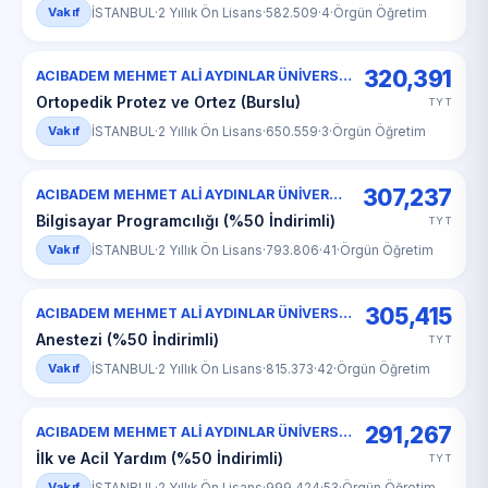
Vakıf
İSTANBUL
·
2 Yıllık Ön Lisans
·
582.509
·
4
·
Örgün Öğretim
320,391
ACIBADEM MEHMET ALİ AYDINLAR ÜNİVERSİTESİ
Ortopedik Protez ve Ortez (Burslu)
TYT
Vakıf
İSTANBUL
·
2 Yıllık Ön Lisans
·
650.559
·
3
·
Örgün Öğretim
307,237
ACIBADEM MEHMET ALİ AYDINLAR ÜNİVERSİTESİ
Bilgisayar Programcılığı (%50 İndirimli)
TYT
Vakıf
İSTANBUL
·
2 Yıllık Ön Lisans
·
793.806
·
41
·
Örgün Öğretim
305,415
ACIBADEM MEHMET ALİ AYDINLAR ÜNİVERSİTESİ
Anestezi (%50 İndirimli)
TYT
Vakıf
İSTANBUL
·
2 Yıllık Ön Lisans
·
815.373
·
42
·
Örgün Öğretim
291,267
ACIBADEM MEHMET ALİ AYDINLAR ÜNİVERSİTESİ
İlk ve Acil Yardım (%50 İndirimli)
TYT
Vakıf
İSTANBUL
·
2 Yıllık Ön Lisans
·
999.424
·
53
·
Örgün Öğretim