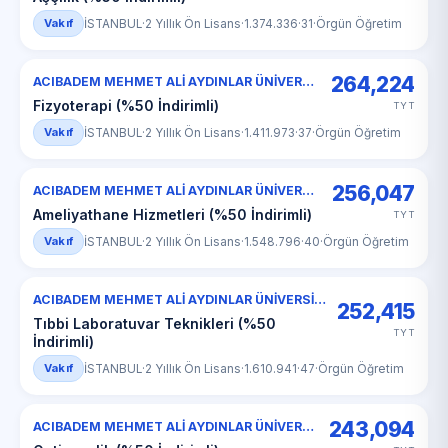
Vakıf
İSTANBUL
·
2 Yıllık Ön Lisans
·
1.374.336
·
31
·
Örgün Öğretim
264,224
ACIBADEM MEHMET ALİ AYDINLAR ÜNİVERSİTESİ
Fizyoterapi (%50 İndirimli)
TYT
Vakıf
İSTANBUL
·
2 Yıllık Ön Lisans
·
1.411.973
·
37
·
Örgün Öğretim
256,047
ACIBADEM MEHMET ALİ AYDINLAR ÜNİVERSİTESİ
Ameliyathane Hizmetleri (%50 İndirimli)
TYT
Vakıf
İSTANBUL
·
2 Yıllık Ön Lisans
·
1.548.796
·
40
·
Örgün Öğretim
ACIBADEM MEHMET ALİ AYDINLAR ÜNİVERSİTESİ
252,415
Tıbbi Laboratuvar Teknikleri (%50
TYT
İndirimli)
Vakıf
İSTANBUL
·
2 Yıllık Ön Lisans
·
1.610.941
·
47
·
Örgün Öğretim
243,094
ACIBADEM MEHMET ALİ AYDINLAR ÜNİVERSİTESİ