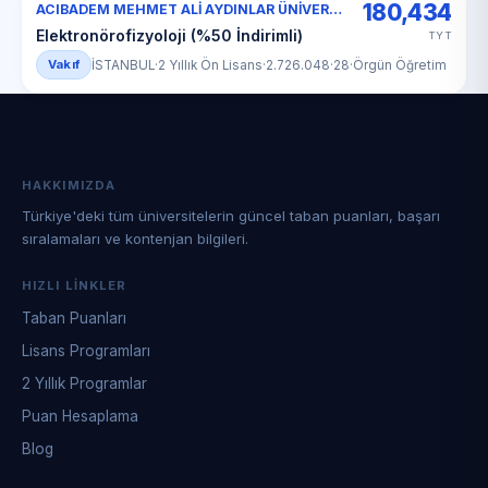
180,434
ACIBADEM MEHMET ALİ AYDINLAR ÜNİVERSİTESİ
Elektronörofizyoloji (%50 İndirimli)
TYT
Vakıf
İSTANBUL
·
2 Yıllık Ön Lisans
·
2.726.048
·
28
·
Örgün Öğretim
HAKKIMIZDA
Türkiye'deki tüm üniversitelerin güncel taban puanları, başarı
sıralamaları ve kontenjan bilgileri.
HIZLI LINKLER
Taban Puanları
Lisans Programları
2 Yıllık Programlar
Puan Hesaplama
Blog