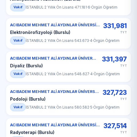
Vakıf
İSTANBUL
·
2 Yıllık Ön Lisans
·
471.181
·
6
·
Örgün Öğretim
331,981
ACIBADEM MEHMET ALİ AYDINLAR ÜNİVERSİTESİ
Elektronörofizyoloji (Burslu)
TYT
Vakıf
İSTANBUL
·
2 Yıllık Ön Lisans
·
543.673
·
4
·
Örgün Öğretim
331,397
ACIBADEM MEHMET ALİ AYDINLAR ÜNİVERSİTESİ
Diyaliz (Burslu)
TYT
Vakıf
İSTANBUL
·
2 Yıllık Ön Lisans
·
548.627
·
4
·
Örgün Öğretim
327,723
ACIBADEM MEHMET ALİ AYDINLAR ÜNİVERSİTESİ
Podoloji (Burslu)
TYT
Vakıf
İSTANBUL
·
2 Yıllık Ön Lisans
·
580.582
·
5
·
Örgün Öğretim
327,514
ACIBADEM MEHMET ALİ AYDINLAR ÜNİVERSİTESİ
Radyoterapi (Burslu)
TYT