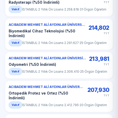
Radyoterapi (%50 İndirimli)
TYT
Vakıf
İSTANBUL
·
2 Yıllık Ön Lisans
·
2.258.818
·
31
·
Örgün Öğretim
ACIBADEM MEHMET ALİ AYDINLAR ÜNİVERSİTESİ
214,802
Biyomedikal Cihaz Teknolojisi (%50
TYT
İndirimli)
Vakıf
İSTANBUL
·
2 Yıllık Ön Lisans
·
2.291.627
·
25
·
Örgün Öğretim
213,981
ACIBADEM MEHMET ALİ AYDINLAR ÜNİVERSİTESİ
Odyometri (%50 İndirimli)
TYT
Vakıf
İSTANBUL
·
2 Yıllık Ön Lisans
·
2.306.410
·
25
·
Örgün Öğretim
ACIBADEM MEHMET ALİ AYDINLAR ÜNİVERSİTESİ
207,930
Ortopedik Protez ve Ortez (%50
TYT
İndirimli)
Vakıf
İSTANBUL
·
2 Yıllık Ön Lisans
·
2.412.795
·
20
·
Örgün Öğretim