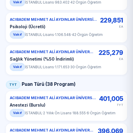
Vakıf
İSTANBUL
·
Lisans
·
983.402
·
42
·
Örgün Öğretim
229,851
ACIBADEM MEHMET ALİ AYDINLAR ÜNİVERSİTESİ
Psikoloji (Ücretli)
EA
Vakıf
İSTANBUL
·
Lisans
·
1.106.548
·
42
·
Örgün Öğretim
225,279
ACIBADEM MEHMET ALİ AYDINLAR ÜNİVERSİTESİ
Sağlık Yönetimi (%50 İndirimli)
EA
Vakıf
İSTANBUL
·
Lisans
·
1.171.653
·
30
·
Örgün Öğretim
Puan Türü (38 Program)
TYT
401,005
ACIBADEM MEHMET ALİ AYDINLAR ÜNİVERSİTESİ
Anestezi (Burslu)
TYT
Vakıf
İSTANBUL
·
2 Yıllık Ön Lisans
·
188.555
·
6
·
Örgün Öğretim
396,069
ACIBADEM MEHMET ALİ AYDINLAR ÜNİVERSİTESİ