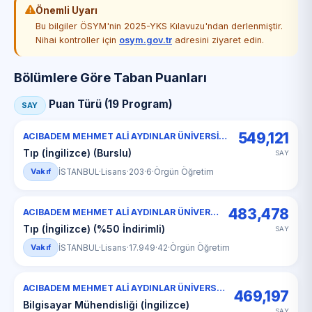
Önemli Uyarı
Bu bilgiler ÖSYM'nin 2025-YKS Kılavuzu'ndan derlenmiştir.
Nihai kontroller için
osym.gov.tr
adresini ziyaret edin.
Bölümlere Göre Taban Puanları
Puan Türü (19 Program)
SAY
549,121
ACIBADEM MEHMET ALİ AYDINLAR ÜNİVERSİTESİ
Tıp (İngilizce) (Burslu)
SAY
Vakıf
İSTANBUL
·
Lisans
·
203
·
6
·
Örgün Öğretim
483,478
ACIBADEM MEHMET ALİ AYDINLAR ÜNİVERSİTESİ
Tıp (İngilizce) (%50 İndirimli)
SAY
Vakıf
İSTANBUL
·
Lisans
·
17.949
·
42
·
Örgün Öğretim
ACIBADEM MEHMET ALİ AYDINLAR ÜNİVERSİTESİ
469,197
Bilgisayar Mühendisliği (İngilizce)
SAY