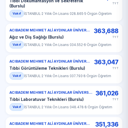
Tıbbi Dokümantasyon ve Sekreterlik
TYT
(Burslu)
Vakıf
İSTANBUL
·
2 Yıllık Ön Lisans
·
328.865
·
5
·
Örgün Öğretim
363,688
ACIBADEM MEHMET ALİ AYDINLAR ÜNİVERSİTESİ
Ağız ve Diş Sağlığı (Burslu)
TYT
Vakıf
İSTANBUL
·
2 Yıllık Ön Lisans
·
334.552
·
6
·
Örgün Öğretim
363,047
ACIBADEM MEHMET ALİ AYDINLAR ÜNİVERSİTESİ
Tıbbi Görüntüleme Teknikleri (Burslu)
TYT
Vakıf
İSTANBUL
·
2 Yıllık Ön Lisans
·
337.793
·
8
·
Örgün Öğretim
361,026
ACIBADEM MEHMET ALİ AYDINLAR ÜNİVERSİTESİ
Tıbbi Laboratuvar Teknikleri (Burslu)
TYT
Vakıf
İSTANBUL
·
2 Yıllık Ön Lisans
·
348.478
·
8
·
Örgün Öğretim
351,336
ACIBADEM MEHMET ALİ AYDINLAR ÜNİVERSİTESİ