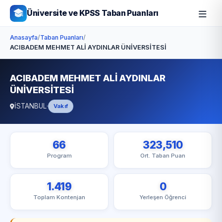
Üniversite ve KPSS Taban Puanları
Anasayfa
/
Taban Puanları
/
ACIBADEM MEHMET ALİ AYDINLAR ÜNİVERSİTESİ
ACIBADEM MEHMET ALİ AYDINLAR
ÜNİVERSİTESİ
İSTANBUL
·
Vakıf
66
323,510
Program
Ort. Taban Puan
1.419
0
Toplam Kontenjan
Yerleşen Öğrenci