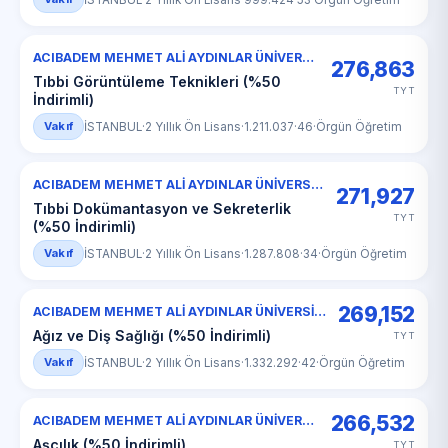
ACIBADEM MEHMET ALİ AYDINLAR ÜNİVERSİTESİ
276,863
Tıbbi Görüntüleme Teknikleri (%50
TYT
İndirimli)
Vakıf
İSTANBUL
·
2 Yıllık Ön Lisans
·
1.211.037
·
46
·
Örgün Öğretim
ACIBADEM MEHMET ALİ AYDINLAR ÜNİVERSİTESİ
271,927
Tıbbi Dokümantasyon ve Sekreterlik
TYT
(%50 İndirimli)
Vakıf
İSTANBUL
·
2 Yıllık Ön Lisans
·
1.287.808
·
34
·
Örgün Öğretim
269,152
ACIBADEM MEHMET ALİ AYDINLAR ÜNİVERSİTESİ
Ağız ve Diş Sağlığı (%50 İndirimli)
TYT
Vakıf
İSTANBUL
·
2 Yıllık Ön Lisans
·
1.332.292
·
42
·
Örgün Öğretim
266,532
ACIBADEM MEHMET ALİ AYDINLAR ÜNİVERSİTESİ
Aşçılık (%50 İndirimli)
TYT