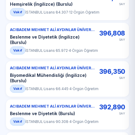
Hemşirelik (İngilizce) (Burslu)
SAY
Vakıf
İSTANBUL
·
Lisans
·
84.307
·
12
·
Örgün Öğretim
ACIBADEM MEHMET ALİ AYDINLAR ÜNİVERSİTESİ
396,808
Beslenme ve Diyetetik (İngilizce)
SAY
(Burslu)
Vakıf
İSTANBUL
·
Lisans
·
85.972
·
4
·
Örgün Öğretim
ACIBADEM MEHMET ALİ AYDINLAR ÜNİVERSİTESİ
396,350
Biyomedikal Mühendisliği (İngilizce)
SAY
(Burslu)
Vakıf
İSTANBUL
·
Lisans
·
86.445
·
4
·
Örgün Öğretim
392,890
ACIBADEM MEHMET ALİ AYDINLAR ÜNİVERSİTESİ
Beslenme ve Diyetetik (Burslu)
SAY
Vakıf
İSTANBUL
·
Lisans
·
90.308
·
4
·
Örgün Öğretim