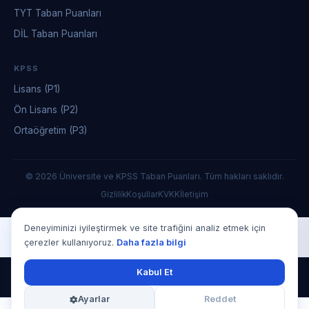
TYT Taban Puanları
DİL Taban Puanları
KPSS
Lisans (P1)
Ön Lisans (P2)
Ortaöğretim (P3)
© 2026 Üniversite ve KPSS Taban Puanları. Tüm hakları saklıdır.
Gizlilik
Koşullar
KVKK
İletişim
Deneyiminizi iyileştirmek ve site trafiğini analiz etmek için
çerezler kullanıyoruz.
Daha fazla bilgi
Kabul Et
Ayarlar
Reddet