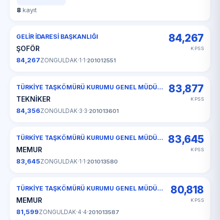
8
kayıt
84,267
GELİR İDARESİ BAŞKANLIĞI
ŞOFÖR
KPSS
84,267
ZONGULDAK
·
1
·
1
·
201012551
83,877
TÜRKİYE TAŞKÖMÜRÜ KURUMU GENEL MÜDÜRLÜĞÜ
TEKNİKER
KPSS
84,356
ZONGULDAK
·
3
·
3
·
201013601
83,645
TÜRKİYE TAŞKÖMÜRÜ KURUMU GENEL MÜDÜRLÜĞÜ
MEMUR
KPSS
83,645
ZONGULDAK
·
1
·
1
·
201013580
80,818
TÜRKİYE TAŞKÖMÜRÜ KURUMU GENEL MÜDÜRLÜĞÜ
MEMUR
KPSS
81,599
ZONGULDAK
·
4
·
4
·
201013587