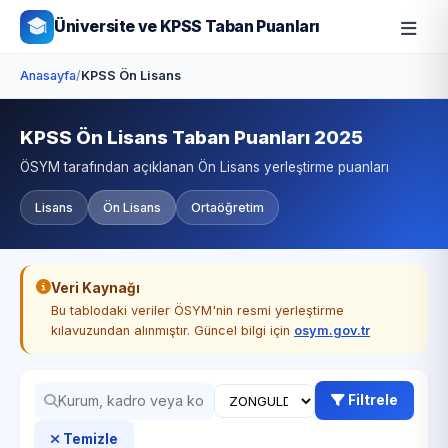
Üniversite ve KPSS Taban Puanları
Anasayfa
/
KPSS Ön Lisans
KPSS Ön Lisans Taban Puanları 2025
ÖSYM tarafından açıklanan Ön Lisans yerleştirme puanları
Lisans
Ön Lisans
Ortaöğretim
Veri Kaynağı
Bu tablodaki veriler ÖSYM'nin resmi yerleştirme
kılavuzundan alınmıştır. Güncel bilgi için
osym.gov.tr
Filtrele
Temizle