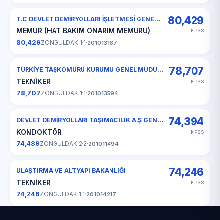
80,429
T.C.DEVLET DEMİRYOLLARI İŞLETMESİ GENEL MÜDÜRLÜĞÜ
MEMUR (HAT BAKIM ONARIM MEMURU)
KPSS
80,429
ZONGULDAK
·
1
·
1
·
201013167
78,707
TÜRKİYE TAŞKÖMÜRÜ KURUMU GENEL MÜDÜRLÜĞÜ
TEKNİKER
KPSS
78,707
ZONGULDAK
·
1
·
1
·
201013594
74,394
DEVLET DEMİRYOLLARI TAŞIMACILIK A.Ş GENEL MÜDÜRLÜĞÜ
KONDOKTÖR
KPSS
74,489
ZONGULDAK
·
2
·
2
·
201011494
74,246
ULAŞTIRMA VE ALTYAPI BAKANLIĞI
TEKNİKER
KPSS
74,246
ZONGULDAK
·
1
·
1
·
201014217