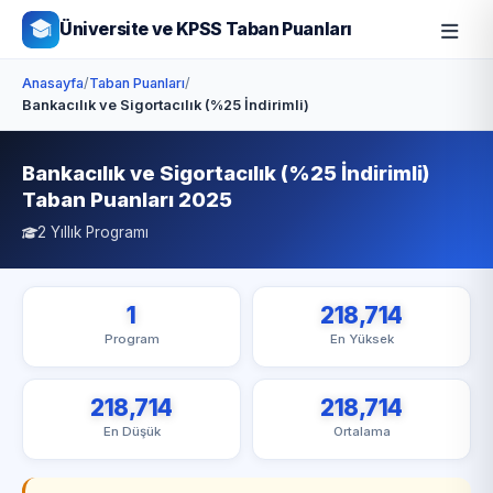
Üniversite ve KPSS Taban Puanları
Anasayfa
/
Taban Puanları
/
Bankacılık ve Sigortacılık (%25 İndirimli)
Bankacılık ve Sigortacılık (%25 İndirimli)
Taban Puanları 2025
2 Yıllık Programı
1
218,714
Program
En Yüksek
218,714
218,714
En Düşük
Ortalama