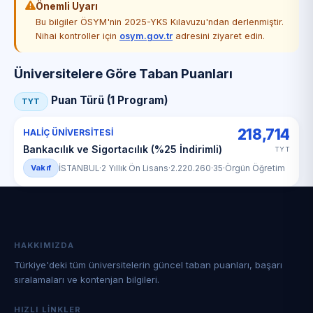
Önemli Uyarı
Bu bilgiler ÖSYM'nin 2025-YKS Kılavuzu'ndan derlenmiştir.
Nihai kontroller için
osym.gov.tr
adresini ziyaret edin.
Üniversitelere Göre Taban Puanları
Puan Türü (1 Program)
TYT
218,714
HALİÇ ÜNİVERSİTESİ
Bankacılık ve Sigortacılık (%25 İndirimli)
TYT
Vakıf
İSTANBUL
·
2 Yıllık Ön Lisans
·
2.220.260
·
35
·
Örgün Öğretim
HAKKIMIZDA
Türkiye'deki tüm üniversitelerin güncel taban puanları, başarı
sıralamaları ve kontenjan bilgileri.
HIZLI LINKLER