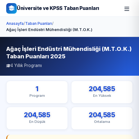
Üniversite ve KPSS Taban Puanları
Anasayfa
/
Taban Puanları
/
Ağaç İşleri Endüstri Mühendisliği (M.T.O.K.)
Ağaç İşleri Endüstri Mühendisliği (M.T.O.K.)
Taban Puanları 2025
4 Yıllık Programı
1
204,585
Program
En Yüksek
204,585
204,585
En Düşük
Ortalama