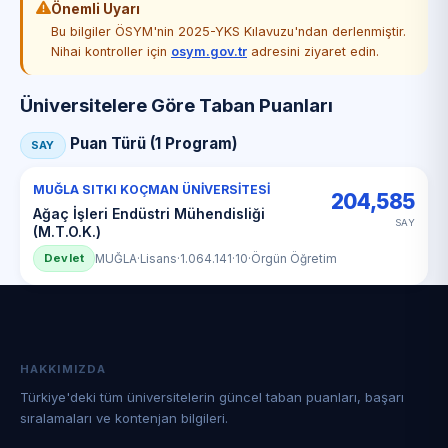
Önemli Uyarı
Bu bilgiler ÖSYM'nin 2025-YKS Kılavuzu'ndan derlenmiştir.
Nihai kontroller için
osym.gov.tr
adresini ziyaret edin.
Üniversitelere Göre Taban Puanları
Puan Türü (1 Program)
SAY
MUĞLA SITKI KOÇMAN ÜNİVERSİTESİ
204,585
Ağaç İşleri Endüstri Mühendisliği
SAY
(M.T.O.K.)
Devlet
MUĞLA
·
Lisans
·
1.064.141
·
10
·
Örgün Öğretim
HAKKIMIZDA
Türkiye'deki tüm üniversitelerin güncel taban puanları, başarı
sıralamaları ve kontenjan bilgileri.